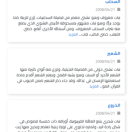
السحلب
2008/04/21
نبات معروف وهو عشبي معمر من فصيلة السحلبيات، يُزرع للزينة كما
يوجد بريًّا، وهو نبات مشهور بمسحوقه الأبيض النشوي الذي يصنع
منه شراب السحلب المعروف. ومن أسمائه الأخرى: أبقع، خصي
الثعلب، خصي الكلب، قات...
المزيد
الشعير
2008/04/21
نبات عشبي حولي من الفصيلة النجيلية، وتزرع منه أنواع كثيرة منها
الشعير الأجرد أو السلت وهو يشبه القمح. ويعتبر الشعير أقدم مادة
استعملها الإنسان في غذائه، وقد جاء ذكر الشعير ضمن الحبوب في
القرآن. المو...
المزيد
الخروع
2008/04/21
نبات شجري يتبع العائلة الفربيونية، أوراقه ذات خمسة فصوص في
شكل راحة اليد، وثماره تحتوي على لوزة زيتية تعتصر ويخرج منها زيت