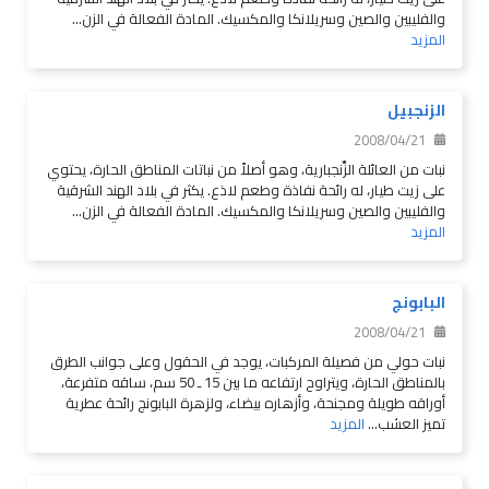
والفليبين والصين وسريلانكا والمكسيك. المادة الفعالة في الزن...
المزيد
الزنجبيل
2008/04/21
نبات من العائلة الزِّنجبارية، وهو أصلاً من نباتات المناطق الحارة، يحتوي
على زيت طيار، له رائحة نفاذة وطعم لاذع. يكثر في بلاد الهند الشرقية
والفليبين والصين وسريلانكا والمكسيك. المادة الفعالة في الزن...
المزيد
البابونج
2008/04/21
نبات حولي من فصيلة المركبات، يوجد في الحقول وعلى جوانب الطرق
بالمناطق الحارة، ويتراوح ارتفاعه ما بين 15 ـ 50 سم، ساقه متفرعة،
أوراقه طويلة ومجنحة، وأزهاره بيضاء، ولزهرة البابونج رائحة عطرية
تميز العشب...
المزيد