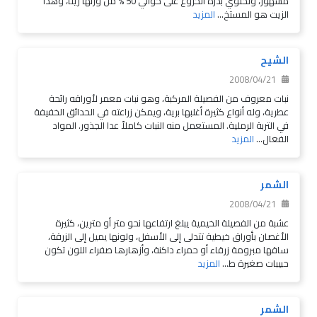
مشهور، وتحتوي بذرة الخروع على حوالي 50 % من وزنها زيتاً، وهذا
الزيت هو المستخ...
المزيد
الشيح
2008/04/21
نبات معروف من الفصيلة المركبة، وهو نبات معمر لأوراقه رائحة
عطرية، وله أنواع كثيرة أغلبها برية، ويمكن زراعته في الحدائق الخفيفة
في التربة الرملية. المستعمل منه النبات كاملاً عدا الجذور. المواد
الفعال...
المزيد
الشمر
2008/04/21
عشبة من الفصيلة الخيمية يبلغ ارتفاعها نحو متر أو مترين، كثيرة
الأغصان بأوراق خيطية تتدلى إلى الأسفل، ولونها يميل إلى الزرقة،
ساقها مبرومة زرقاء أو حمراء داكنة، وأزهارها صفراء اللون تكون
حبيبات صغيرة ط...
المزيد
الشمر