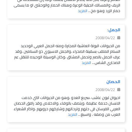
الريف والمسالك الجبلية الوعرة وهناك الحمار والوحشي او ما يسمى
حمار الزرد وهو مخ...
المزيد
الجمل:
2008/04/22
من الحيوانات البونة العاشبة المجترة ومنه الجمل العربي الوحديد
السنام الملقب بسفينة الصحراء ،والجمل الاسيوي ذو السنامين ،وقد
عرف الجمل بالصبر وتحمل المشاق ،وكان الوسيلة الوحيده للتنقل عبر
الصحاري الشاس...
المزيد
الحصان
2008/04/22
احيوان لبون عاشب ،سريع العدو ،وهو من الحيوانات التي خدمت
الانسان خدمة عظيمة ،ويتصف بالوفاء ،والاخلاص وقد رافق الحصان
العربي الفرسان في حلهم وترحالهم وشاركهم حروبهم ،واكثر الشعراء
العرب من وصفه ، واسبغ...
المزيد