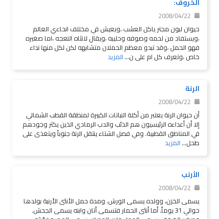
الخروف:
2008/04/22
حيوان لبون مجتر ياكل العشب ،ويعيش في مختلف انحاءي العالم
،ويستفاد من لحمه وصوفه وحليبه ،ويقال لانثاه النعجه ،اما صغيره
فهو الحمل ،وقد تبدو معظم الحملان متشابهه لكن لكل منها نداء
خاص ،وتعرف كل ام على ن...
المزيد
الرنة
2008/04/22
أن حيوان الرنة يعتبر من أكلة النباتات الكبيرة لمنطقة القطب الشمالي
إلا أن أعداءه الرئيسيون هم الذئب والدب الرمادي الذين يكثر وجودهم
في المناطق القطبية. وفي فصل الشتاء ينتقل الرنة جنوباً ويتغذى على
طحل...
المزيد
الأرنب
2008/04/22
يسمى الخزن، وولده يسمى الورش. ومدة حمل الأنثى الأرنبة بولدها
حوالي 31 يوماً. أما أنثى الحمار فتسمى أتان وابنه يسمى الجحش.