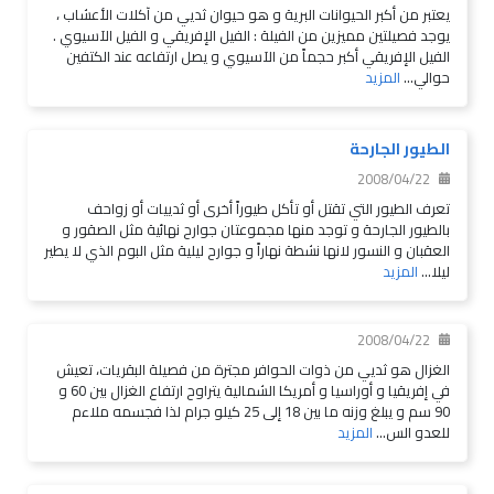
يعتبر من أكبر الحيوانات البرية و هو حيوان ثديي من آكلات الأعشاب ،
يوجد فصيلتين مميزين من الفيلة : الفيل الإفريقي و الفيل الآسيوي .
الفيل الإفريقي أكبر حجماً من الآسيوي و يصل ارتفاعه عند الكتفين
حوالي...
المزيد
الطيور الجارحة
2008/04/22
تعرف الطيور التي تقتل أو تأكل طيوراً أخرى أو ثدييات أو زواحف
بالطيور الجارحة و توجد منها مجموعتان جوارح نهائية مثل الصقور و
العقبان و النسور لانها نشطة نهاراً و جوارح ليلية مثل البوم الذي لا يطير
ليلا...
المزيد
2008/04/22
الغزال هو ثديي من ذوات الحوافر مجترة من فصيلة البقريات، تعيش
في إفريقيا و أوراسيا و أمريكا الشمالية يتراوح ارتفاع الغزال بين 60 و
90 سم و يبلغ وزنه ما بين 18 إلى 25 كيلو جرام لذا فجسمه ملاءم
للعدو الس...
المزيد