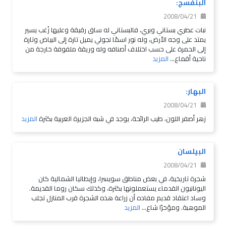
البنفسج:
2008/04/21
نبات عطري بستاني وبري، فالبستاني له ساق رقيقة وعليها زُغب يسير
يمتد على وجه الأرض، وله نور اسمًا نجولي يميل تارة إلى البياض وتارة
إلى الحمرة على حسب اختلاف أصنافه وله وريقة ملفوفة خارجة من
ناحية أقماع...
المزيد
البهار:
2008/04/21
زهر أصفر اللون، طيب الرائحة، يوجد في شبه الجزيرة العربية بكثرة
المزيد
البيلسان
2008/04/21
شجرة تاريخية، في بعض مناطق سويسرا، وإيطاليا الشمالية كان
اليونانيون القدماء يستعملونها بكثرة، وكذلك سكان روما القديمة.
وساد اعتقاد قديم مفاده أن زراعة هذه الشجرة قرب المنازل تجلب
الموهبة. ومؤخرًا شاع...
المزيد