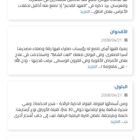
وللعرسان. يرد ذكره في "العهد القديم" إذ تصنع منه أكاليل لحفلات
الأعراس، بعض الطق...
المزيد
الأقحوان
2008/04/21
زهرة قلبها أبيض ناصع له رؤيسات صفراء فيها رقة وصفاء مصدرها
آسيا الصغرى. وفي اليونان معناه "البنت الشابة". واستخدمت في علاج
بعض الأمراض الأنثوية وفي القرون الوسطى عرفت قدرتها - بإذن الله
- على مقاومة ا...
المزيد
البتول:
2008/04/21
ومن أسمائها البتولة، البتولا الذكية الرائحة - شجر الحكمة). وهي
شجرة شائعة يبلغ ارتفاعها حوالي 30 مترًا، قليلة الأوراق نوع أزهارها:
ناعمة ومرتجفة، تفضل التربة الرملية الرطبة، تنبت إلى جانب أشجار أخرى
ت...
المزيد