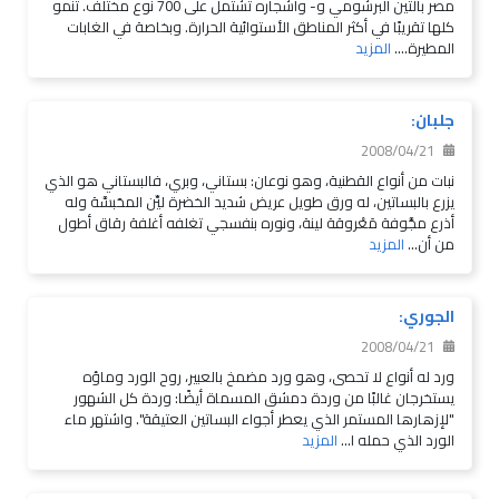
مصر بالتين البرشومي و- وأشجاره تشتمل على 700 نوع مختلف. تنمو
كلها تقريبًا في أكثر المناطق الأستوائية الحرارة. وبخاصة في الغابات
المطيرة....
المزيد
جلبان:
2008/04/21
نبات من أنواع القطنية، وهو نوعان: بستاني، وبري، فالبستاني هو الذي
يزرع بالبساتين، له ورق طويل عريض شديد الخضرة ليِّن المحَبسَّة وله
أذرع مجَّوفة مَعْروقة لينة، ونوره بنفسجي تغلفه أغلفة رقاق أطول
من أن...
المزيد
الجوري:
2008/04/21
ورد له أنواع لا تحصى، وهو ورد مضمخ بالعبير، روح الورد وماؤه
يستخرجان غالبًا من وردة دمشق المسماة أيضًا: وردة كل الشهور
"لإزهارها المستمر الذي يعطر أجواء البساتين العتيقة". واشتهر ماء
الورد الذي حمله ا...
المزيد