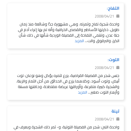
التفاح:
2008/04/21
واحدة شجرة تفاح وثمرته. وهي مشهورة جدًا وشائعة منذ زمان
طويل. ذكرتها الأساطير والقصص الخرافية وأنه تم بها إغراء آدم في
جنة عدن، وتنتمي التفاحة إلى الفصيلة الوردية شأنها في ذلك شأن
الكرز، والبرقوق والت...
المزيد
التوت:
2008/04/21
جنس شجر من الفصيلة القراصية، يزرع لثمره يؤكل وهو نوعان: توت
أبيض، وتوت أسود، وكلاهما يزرع في الحدائق من أجل الثمار والزينة.
والشجرة كبيرة متفرعة، وأوراقها عريضة مفلطحة، وحافتها مسننة
وأزهار التوت صغير...
المزيد
تينة
2008/04/21
واحدة التين: شجر من الفصيلة التوتية، و- ثمر ذلك الشجرة ويعرف في