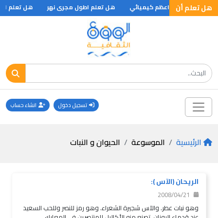
هل تعلم أن
هل تعلم اعظم كيميائي
هل تعلم اطول مجرى نهر
هل تعلم ان ال
تسجيل دخول
انشاء حساب
الرئيسية
الموسوعة
الحيوان و النبات
الريحان (الآس ):
2008/04/21
وهو نبات عطر. والآس شجيرة الشعراء. وهو رمز للنصر وللحب السعيد
عند قدماء اليونان، تصنع منه الأكاليل للمنتصرين في المعارك