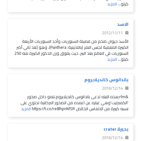
كيلو...
المزيد
الاسد
2012/11/11
الأسد حيوان ضخم من فصيلة السنوريات وأحد السنوريات الأربعة
الكبيرة المنتمية لجنس النمر (باللاتينية: Panthera)، وهو يُعد ثاني أكبر
السنوريات في العالم بعد الببر، حيث يفوق وزن الذكور الكبيرة منه 250
كيلو...
المزيد
باندانوس كانديلابروم
2016/12/14
&rlm;هذه النبته تدعى باندانوس كانديلابروم،تنمو داخل صخور
'الكمبرليت'وهي عباره عن اعمده من الصخور البركانية تحتوي على
نسبه كبيرة من الالماس الخالص https://t.co/re8lhpnMSR
المزيد
بحيرة crater
2016/12/14