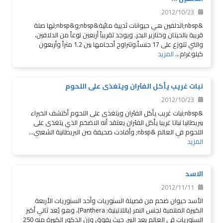
2012/10/23
&nbsp;الدلفين هي حيوانات ثديية مائية&nbsp;و&nbsp;لها صلة
قريبة بالحيتان وخنازير البحر. ويوجد تقريباً أربعين نوعاً من الدلافين،
والتي تتوزع على 17 جنساً،وتتراوح أحجامها بين 1.2 متراً وأربعون
كيلوغرام...
المزيد
نبات غريب يأكل الفئران ويتغذى على اللحوم
2012/10/23
&nbsp;نبات غريب يأكل الفئران ويتغذى على اللحوم أكتشف الخبراء
ببريطانيا نباتا غريبا يأكل الفئران يعتقد أنه الاضخم الذي يتغذى على
اللحوم في العالم &nbsp; وأفادت صحيفة صن البريطانية الشعبي...
المزيد
الاسد
2012/11/11
الأسد حيوان ضخم من فصيلة السنوريات وأحد السنوريات الأربعة
الكبيرة المنتمية لجنس النمر (باللاتينية: Panthera)، وهو يُعد ثاني أكبر
السنوريات في العالم بعد الببر، حيث يفوق وزن الذكور الكبيرة منه 250