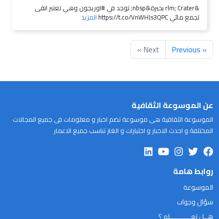
&rlm; Crater بحيرة&nbsp; توجد في #اوريجون وهي تعتبر انقى
تجمع مائي https://t.co/VnWHJs3QPC
المزيد
Next »
« Previous
عن الموسوعة الثقافية
الموسوعة الثقافية هى موسوعة تضم اخبار و معلومات فى جميع المجالات
المختلفة و احدث الاخبار و اختبارات و الغاز تناسب جميع الاعمار
روابط هامة
الموسوعة
سؤال وجواب
هــل تعـــــــــــلم ؟