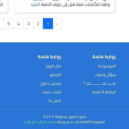
وظنه حقاً فجلب معه هبل إلى جوف الكعبة
المزيد
خُ
6
5
4
3
2
1
‹
روابط هامة
روابط هامة
الموسوعة
مثل اليوم
سؤال وجواب
الفيديو
هــل تعـــــــــــلم ؟
تسجيل دخول
الرياضة الذهنية
انشاء حساب
اتصل بنا
جميع الحقوق محفوظة © 2023
الموسوعة الثقافية تمت بدعم ورعاية
رمضان النمران (ابو وائل)