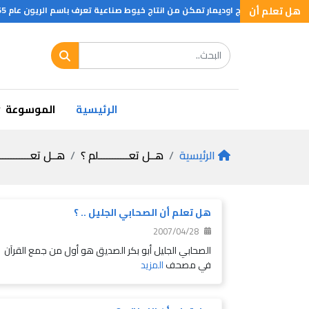
هل تعلم أن
ة تعرف باسم الريون عام 1855م ثم اكتشف شادونية عام 1890م طريقة اخرى لانتاج الريون بتكاليف اقل وكميات اكبر وفي عام 1938 اكتشفت الشركة الامريكية دي بونت كيفية صنع النيلون الصناعي الذي لا يحتاج الى اية مادة طبيعية ليفية لانتاجها
الرئيسية
الموسوعة
الرئيسية
هــل تعـــــــــــلم ؟
هــل تعـــــــــــ
هل تعلم أن الصحابي الجليل .. ؟
2007/04/28
الصحابي الجليل أبو بكر الصديق هو أول من جمع القرآن
في مصحف
المزيد