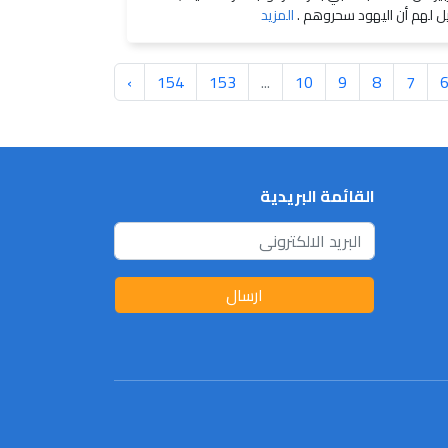
يل لهم أن اليهود سحروهم .
المزيد
›
154
153
...
10
9
8
7
القائمة البريدية
ارسال