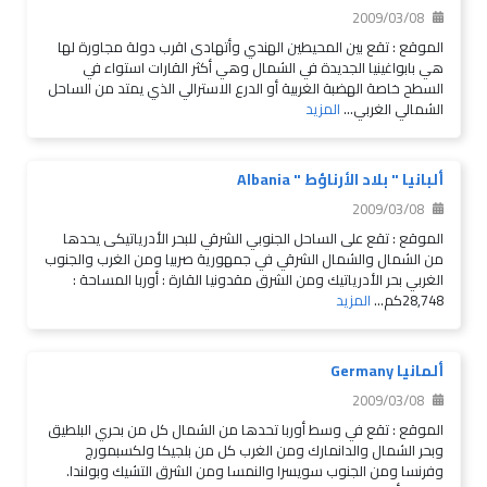
2009/03/08
الموقع : تقع بين المحيطين الهندي وأتهادى اقرب دولة مجاورة لها
هي بابواغينيا الجديدة في الشمال وهي أكثر القارات استواء في
السطح خاصة الهضبة الغربية أو الدرع الاسترالي الذي يمتد من الساحل
الشمالي الغربي...
المزيد
ألبانيا " بلاد الأرناؤط " Albania
2009/03/08
الموقع : تقع على الساحل الجنوبي الشرقي للبحر الأدرياتيكى يحدها
من الشمال والشمال الشرقي في جمهورية صربيا ومن الغرب والجنوب
الغربي بحر الأدرياتيك ومن الشرق مقدونيا القارة : أوربا المساحة :
28,748كم...
المزيد
ألمانيا Germany
2009/03/08
الموقع : تقع في وسط أوربا تحدها من الشمال كل من بحري البلطيق
وبحر الشمال والدانمارك ومن الغرب كل من بلجيكا ولكسبمورج
وفرنسا ومن الجنوب سويسرا والنمسا ومن الشرق التشيك وبولندا.