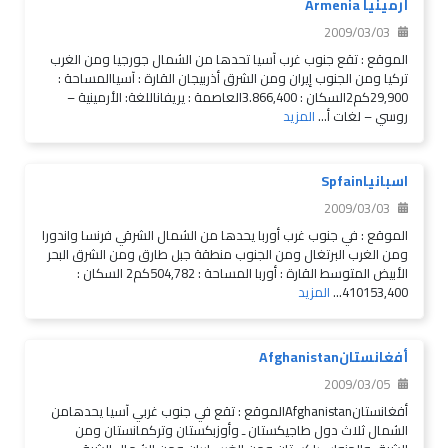
أرمينيا Armenia
2009/03/03
الموقع : تقع جنوب غرب آسيا تحدها من الشمال جورجيا ومن الغرب
تركيا ومن الجنوب إيران ومن الشرق أذربيجان القارة : آسياالمساحة :
29,900كم2السكان : 3.866,400العاصمة : يريفاناللغة: الأرمينية –
روسي – لغات أ...
المزيد
اسبانياSpfain
2009/03/03
الموقع : في جنوب غرب أوربا يحدها من الشمال الشرقي فرنسا واندورا
ومن الغرب البرتغال ومن الجنوب منطقة جبل طارق ومن الشرق البحر
الأبيض المتوسط القارة : أوربا المساحة : 504,782كم2 السكان :
410153,400...
المزيد
أفغانستانAfghanistan
2009/03/05
أفغانستانAfghanistanالموقع : تقع في جنوب غربي آسيا يحدهامن
الشمال ثلاث دول طاجيكستان ـ وأوزبكستان وتركمانستان ومن