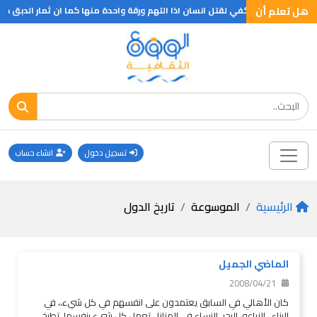
هل تعلم أن
دفلي العطرة تكفي لقتل انسان اذا التهم ورقة واحدة منها كما ان ثمار الدبق كافية 
تسجيل دخول
انشاء حساب
الرئيسية
الموسوعة
تاريخ الدول
الماضي الجميل
2008/04/21
كان الأهالي في السابق يعتمدون على انفسهم في كل شيء،، في
البناء ، الزراعه ،البحر ،النساء في المنازل تعمل كل شيء بنفسها، تطبخ