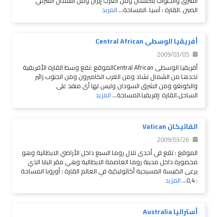
الشرق والجنواب باكستان ومن الغرب إيران ومن الشمال الشرقي
الصين .القارة : آسيا .المساحة...
المزيد
أفريقيا الوسطى Central African
2009/03/05
أفريقيا الوسطى Central Africanالموقع :تقع وسط القارة الأفريقية
تحدها من الشمال تشاد ومن الغرب الكاميرون ومن الجنوب زائير
والكونغو ومن الشرق السودان وليس لها أى منفذ على
الساحل.القارة :إفريقيا.المساحة...
المزيد
الفاتيكان Vatican
2009/03/26
الموقع : تقع في أحدى تلال روما السبع داخل الأراضي الايطالية وهو
محصورة داخل مدينة روما العاصمة الايطالية وهي مقر البابا الذي
يرعى الكنيسة المسيحية أكاثوليكية في العالم القارة : أوروبا المساحة
: 0,4...
المزيد
أستراليا Australia