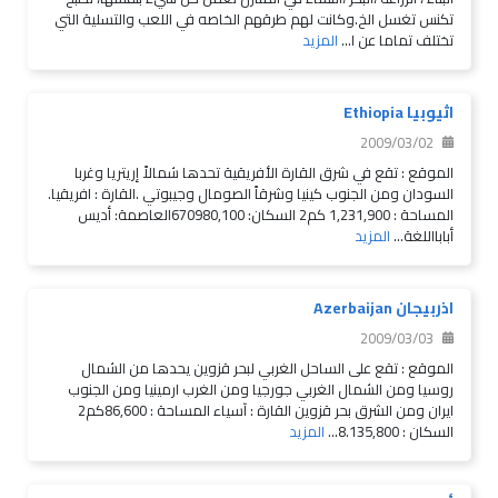
تكنس تغسل الخ.وكانت لهم طرقهم الخاصه في اللعب والتسلية التي
تختلف تماما عن ا...
المزيد
اثيوبيا Ethiopia
2009/03/02
الموقع : تقع في شرق القارة الأفريقية تحدها شمالاً إريتريا وغربا
السودان ومن الجنوب كينيا وشرقاً الصومال وجيبوتي .القارة : افريقيا.
المساحة : 1,231,900 كم2 السكان: 670980,100العاصمة: أديس
أبابااللغة...
المزيد
اذربيجان Azerbaijan
2009/03/03
الموقع : تقع على الساحل الغربي لبحر قزوين يحدها من الشمال
روسيا ومن الشمال الغربي جورجيا ومن الغرب ارمينيا ومن الجنوب
ايران ومن الشرق بحر قزوين القارة : آسياء المساحة : 86,600كم2
السكان : 8.135,800...
المزيد