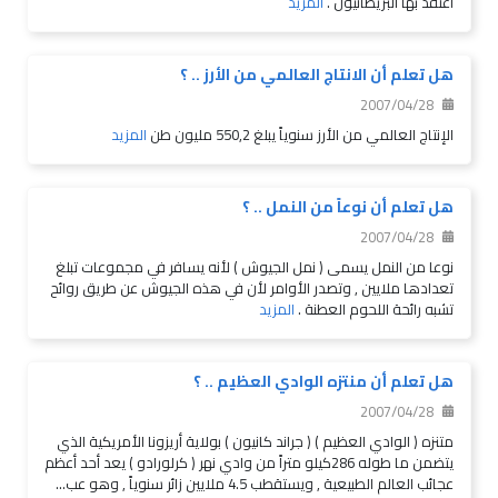
أعتقد بها البريطانيون .
المزيد
هل تعلم أن الانتاج العالمي من الأرز .. ؟
2007/04/28
الإنتاج العالمي من الأرز سنوياً يبلغ 550,2 مليون طن
المزيد
هل تعلم أن نوعاً من النمل .. ؟
2007/04/28
نوعا من النمل يسمى ( نمل الجيوش ) لأنه يسافر في مجموعات تبلغ
تعدادها ملايين , وتصدر الأوامر لأن في هذه الجيوش عن طريق روائح
تشبه رائحة اللحوم العطنة .
المزيد
هل تعلم أن منتزه الوادي العظيم .. ؟
2007/04/28
متنزه ( الوادي العظيم ) ( جراند كانيون ) بولاية أريزونا الأمريكية الذي
يتضمن ما طوله 286كيلو متراً من وادي نهر ( كرلورادو ) يعد أحد أعظم
عجائب العالم الطبيعية , ويستقطب 4.5 ملايين زائر سنوياً , وهو عب...