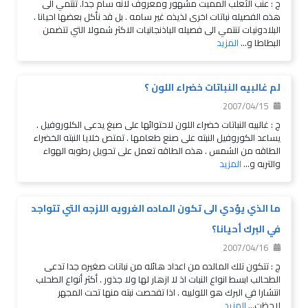
ج : عنب الثعلب المميت مشهور ومعروف لانه سام جدا. تنتمي الى
هذه الفصيله نباتات اخرى لذيذه غير سامه . بل قد نأكل بعضها احيانا .
البلادونيات تنتمي الى فصيله الباذنجانيات الاكثر شمولا التي تتضمن
البطاطا و...
المزيد
لم غالبيه النباتات خضراء اللون ؟
2007/04/15
ج : غالبيه النباتات خضراء اللون لاحتوائها على صبغ يدعى الكلوروفيل .
يساعد الكوروفيل النبته على صنع طعامها . تمتص خلايا النبته الخضراء
الطاقه من الشمس . هذه الطاقه تعمل على تحويل رطوبه الهواء
والتربه و...
المزيد
ما الذي يؤدي الى تكون الماده الغرويه اللزجه التي تتواجد
في البرك أحيانا؟
2007/04/16
ج : تتكون تلك المالده من اعداد هائله من نباتات صغيره جدا تدعى
الطحالب ابسط انواع النبات اذ لا ازهار لها ولا جذور . أكثر أنواع الطحلب
انتشارا في البرك هو اللولبيه . اذا تفحصت نبته منها تحت المجهر
لاحظت...
المزيد