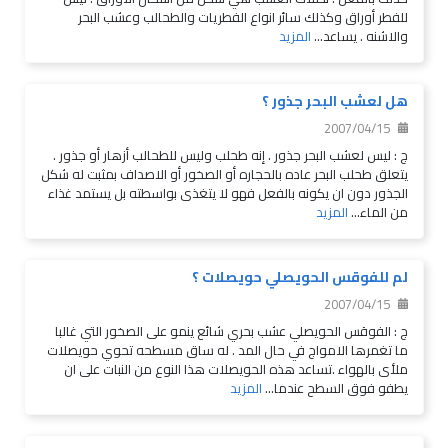
للفطر أوراق وكذلك سائر انواع الفطريات والطحالب وعشب البحر
والاشنه . يساعد...
المزيد
هل لعشب البحر جذور ؟
2007/04/15
ج : ليس لعشب البحر جذور . إنه طحلب وليس للطحالب أزهار أو جذور .
يتعلق طحلب البحر عاده بالحجاره أو الصخور أو الاصداف بمثبت له شكل
الجذور دون ان يكونه بالفعل فهو لا يتغذى بواسطته بل يستمد غذاء
من الماء...
المزيد
لم للفوقس الحويصلي حويصلات ؟
2007/04/15
ج : الفوقس الحويصلي عشب بحري شائع ينمو على الصخور التي غالبا
ما تغمرها الامواج في حال المد . له ساق مسطحه تحوي حويصلات
ملأى بالهواء .تساعد هذه الحويصلات هذا النوع من النبات على ان
يطفو فوق السطح عندما...
المزيد