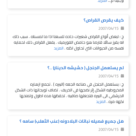
برجليه م...
المزيد
كيف يقرص القراص؟
2007/04/15
ج : لبعض أنواع القراص شعيرات حاده تلسعنا اذا ما لمسناه . سبب ذلك
انه يفرز سائلا قارصا هو حامض الفورميك . يفعل القراص ذلك لحمايه
نفسه من الحيوانات التي تحاول اكله .
المزيد
لم يستعمل الجنجل ( حشيشه الدينار) ..؟
2007/04/15
ج : يستعمل الجنجل في صناعه الجعه (البيره ) . تجمع ازهاره
المخروطيه الشكل إثر نضجها في الخريف . تضاف تويجاتها ذات الشكل
الحرشفي الى البيره فتجعلها صافيه . تحفظها مده اطول وتمنحها
نكهه مره .
المزيد
هل جميع فصيله نباتات البلادونه (عنب الثعلب) سامه ؟
2007/04/15