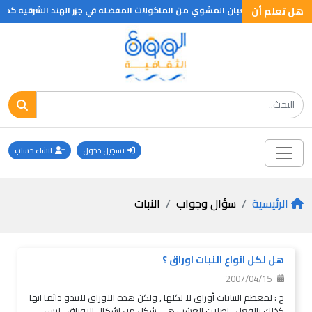
هل تعلم أن
ينما يعتبر الثعبان المشوي من الماكولات المفضله في جزر الهند الشرقيه كما ان ا
تسجيل دخول
انشاء حساب
الرئيسية
سؤال وجواب
النبات
هل لكل انواع النبات اوراق ؟
2007/04/15
ج : لمعظم النباتات أوراق لا لكلها , ولكن هذه الاوراق لاتبدو دائما انها
كذلك بالفعل . نصلات العشب هي شكل من اشكال الاوراق . ليس