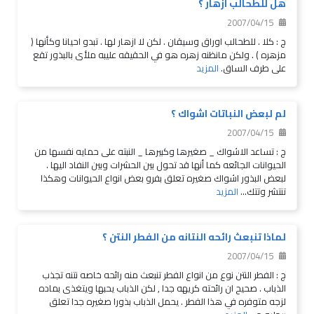
هل للطحالب ازهار ؟
2007/04/15
ج : كلا . للطحالب اوراق وسيقان . لكن لا ازهار لها . تبدو احيانا وكأنها (
مزهره ) . ولكن مانظنه زهره هو في الحقيقه عليبه ملأى بالبذور تقع
على طرف الساق.
المزيد
لم لبعض النباتات اشواك ؟
2007/04/15
ج : تساعد الاشواك _ صغيرها وكبيرها _ النبته على حمايه نفسها من
الحيوانات الجائعه كما أنها قد تحول بين الحشرات وبين النفاد اليها .
لبعض البذور اشواك صغيره تعلق بفرو بعض انواع الحيوانات وهكذا
تنتشر وتتك...
المزيد
لماذا تنبعث رائحه النتانه من الفطر النتن ؟
2007/04/15
ج : الفطر النتن نوع من انواع الفطر تنبعث منه رائحه خاصه نتنه تجذب
الذباب . صحيح ان رائحته كريهه جدا , لكن الذباب يحبها ويتغذى بماده
لزجه متوفره في هذا الفطر . يحمل الذباب بذورا صغيره جدا تعلق