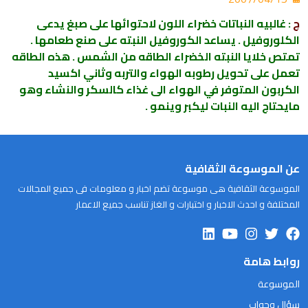
ج
: غالبيه النباتات خضراء اللون لاحتوائها على صبغ يدعى
الكلوروفيل . يساعد الكوروفيل النبته على صنع طعامها .
تمتص خلايا النبته الخضراء الطاقه من الشمس . هذه الطاقه
تعمل على تحويل رطوبه الهواء والتربه وثاني اكسيد
الكربون المتوفر في الهواء الى غذاء كالسكر والنشاء وهو
مايحتاج اليه النبات ليكبر وينمو .
عن الموسوعة الثقافية
الموسوعة الثقافية هى موسوعة تضم اخبار و معلومات فى جميع المجالات
المختلفة و احدث الاخبار و اختبارات و الغاز تناسب جميع الاعمار
روابط هامة
الموسوعة
سؤال وجواب