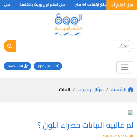
هل تعلم أن
هل تعلم اول وريث بالخلافة
هل تعل
تسجيل دخول
انشاء حساب
الرئيسية
سؤال وجواب
النبات
لم غالبيه النباتات خضراء اللون ؟
2007/04/15