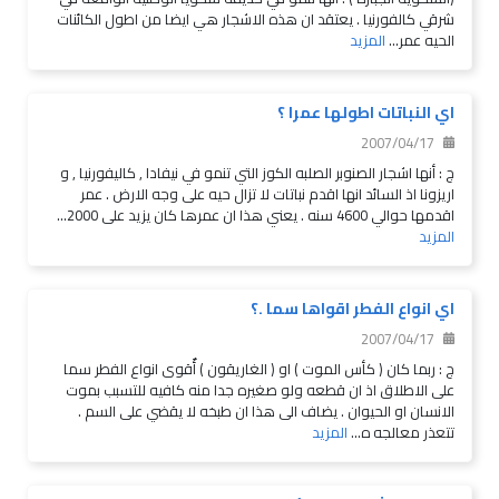
شرقي كالفورنيا . يعتقد ان هذه الاشجار هي ايضا من اطول الكائنات
الحيه عمر...
المزيد
اي النباتات اطولها عمرا ؟
2007/04/17
ج : أنها اشجار الصنوبر الصلبه الكوز التي تنمو في نيفادا , كاليفورنيا , و
اريزونا اذ السائد انها اقدم نباتات لا تزال حيه على وجه الارض . عمر
اقدمها حوالي 4600 سنه . يعني هذا ان عمرها كان يزيد على 2000...
المزيد
اي انواع الفطر اقواها سما .؟
2007/04/17
ج : ربما كان ( كأس الموت ) او ( الغاريقون ) أٌقوى انواع الفطر سما
على الاطلاق اذ ان قطعه ولو صغيره جدا منه كافيه للتسبب بموت
الانسان او الحيوان . يضاف الى هذا ان طبخه لا يقضي على السم .
تتعذر معالجه ه...
المزيد