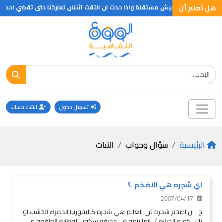
هل تعلم أن
م ان العقارب تعيش مستقلة واذا حدث ان التقت اثنتان تعاركتا حتى تقضي احداهما على
تسجيل دخول
انشاء حساب
الرئيسية
سؤال وجواب
النبات
اي شجره هي الاضخم .؟
2007/04/17
ج : ان اضخم شجره في العالم هي شجره كاليفورنيا الحمراء الخشب او
(السكويه الجباره ) . انها تنمو في حديقه سكويا الوطنيه الواقعه في