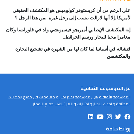
على الرغم من أن كريستوفر كولومبس هو المكتشف الحقيقي
لأمريكا ,إلا أنها لازالت تنسب إلى رجل غيره ..من هذا الرجل ؟
إنه المكتشف الإيطالي أميريجو فيسبوتشي ولد في فلورانسا وكان
مغامرا محبا للبحار ورسم الخرائط..
قتشاله في أسبانيا لما كان لها من الشهرة في تشجيع البحارة
والمكتشفين
عن الموسوعة الثقافية
الموسوعة الثقافية هى موسوعة تضم اخبار و معلومات فى جميع المجالات
المختلفة و احدث الاخبار و اختبارات و الغاز تناسب جميع الاعمار
روابط هامة