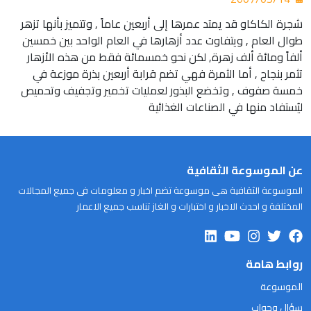
شجرة الكاكاو قد يمتد عمرها إلى أربعين عاماً , وتتميز بأنها تزهر
طوال العام , ويتفاوت عدد أزهارها في العام الواحد بين خمسين
ألفاً ومائة ألف زهرة, لكن نحو خمسمائة فقط من هذه الأزهار
تثمر بنجاح , أما الثمرة فهي تضم قرابة أربعين بذرة موزعة في
خمسة صفوف , وتخضع البذور لعمليات تخمير وتجفيف وتحميص
ليُستفاد منها في الصناعات الغذائية
عن الموسوعة الثقافية
الموسوعة الثقافية هى موسوعة تضم اخبار و معلومات فى جميع المجالات
المختلفة و احدث الاخبار و اختبارات و الغاز تناسب جميع الاعمار
روابط هامة
الموسوعة
سؤال وجواب