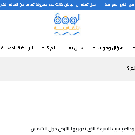
 اخترع الغواصة
هل تعلم ان اليابان كانت بلاد معزولة تماما عن العالم الخارجي طيلة 250 عام فقد كان لايسمح لاي اجنبي سوى بعض التجار الهولنديين بدخول البلاد كما لم يكن مسموح حتى لاهل البلاد ال
سؤال وجواب
هــل تعـــــــــــلم ؟
الرياضة الذهنية
لم ؟