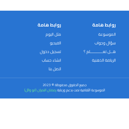
روابط هامة
روابط هامة
الموسوعة
مثل اليوم
سؤال وجواب
الفيديو
هــل تعـــــــــــلم ؟
تسجيل دخول
الرياضة الذهنية
انشاء حساب
اتصل بنا
جميع الحقوق محفوظة © 2023
الموسوعة الثقافية تمت بدعم ورعاية
رمضان النمران (ابو وائل)