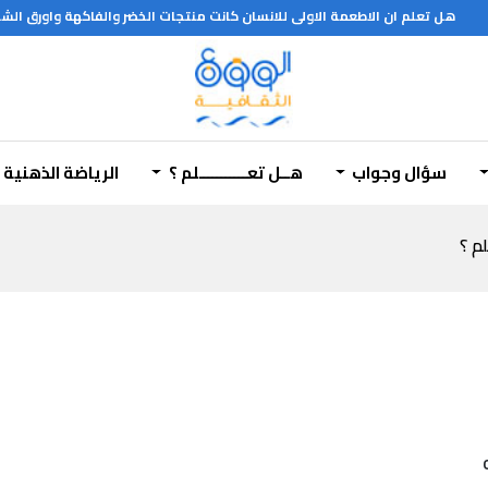
هل تعلم ان الاطعمة الاولى للانسان كانت منتجات الخضر والفاكهة واورق الشجر ولحوم الحيوانات وان العسل منذ اقدم العصور حيث كان الانسان الاول يحصل على قرص الشمع المملوء بالعسل بابعاد النحل عنه بالدخان وان الغذاء الكامل للشخص العادي يجب ان يتكون من 450 جم مواد كربوهيدراتية و 70 جم مواد دهنية حيوانية ونباتية و 100 جم مواد بروتنية وان الافراط في الطعا
سؤال وجواب
هــل تعـــــــــــلم ؟
الرياضة الذهنية
لم ؟