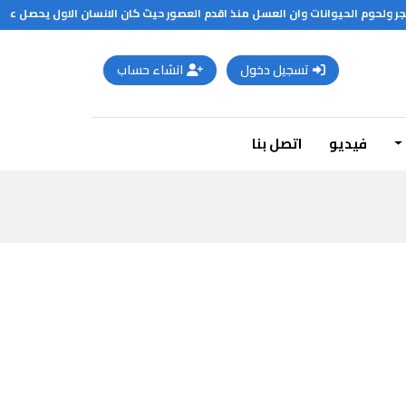
م او عدم مزاولة الرياضة بانتظام يؤدي الى اضطراب في الكبد الذي يبعث على الضيق والقلق وان المريمية تستخدم في الطهي لاضفاء نكهة لذيذة للطعام وان القواقع في فرنسا تقدم على المائدة كطعام لذيذ وشهي وان اللحم يسمى بعد تمليحه بالقديد حيث يغمر بالماء المالح لمدة تقارب الاسبوع ويدخن نفس المدة ايضا ثم يجفف ويباع وان العرب خلال العصور الوسطى كانوا هم اكبر الوسطاء في
تسجيل دخول
انشاء حساب
فيديو
اتصل بنا