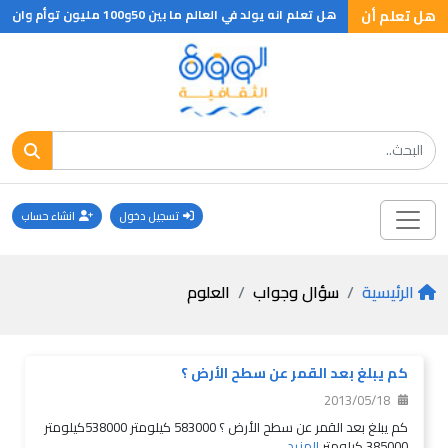
لايا الدهنية
هل تعلم أن
هل تعلم انه يولد في العالم ما بين 50و100 مليون توأم وان المناطق الباردة هي التى تتمتع باعلى نسبة من هذه التوائم
تسجيل دخول
انشاء حساب
الرئيسية
سؤال وجواب
العلوم
كم يبلغ بعد القمر عن سطح الأرض ؟
2013/05/18
كم يبلغ بعد القمر عن سطح الأرض ؟ 583000 كيلومتر 538000كيلومتر
385000 كيلومتر
المزيد