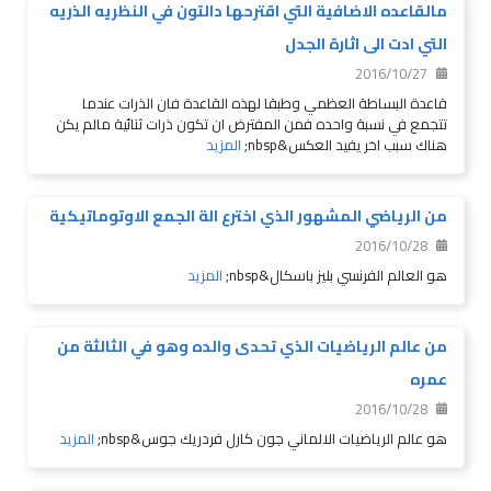
مالقاعده الاضافية التي اقترحها دالتون في النظريه الذريه
التي ادت الى اثارة الجدل
2016/10/27
قاعدة البساطة العظمي وطبقا لهذه القاعدة فان الذرات عندما
تتجمع في نسبة واحده فمن المفترض ان تكون ذرات ثنائية مالم يكن
هناك سبب اخر يفيد العكس&nbsp;
المزيد
من الرياضي المشهور الذي اخترع الة الجمع الاوتوماتيكية
2016/10/28
هو العالم الفرنسي بليز باسكال&nbsp;
المزيد
من عالم الرياضيات الذي تحدى والده وهو في الثالثة من
عمره
2016/10/28
هو عالم الرياضيات الالماني جون كارل فردريك جوس&nbsp;
المزيد