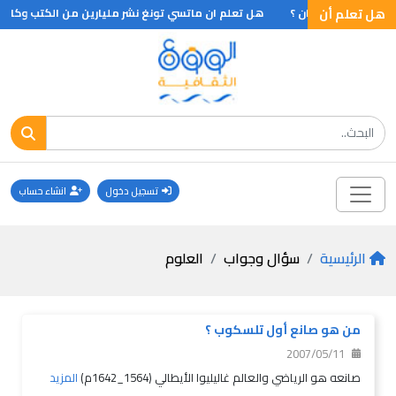
هل تعلم أن
هل تعلم ان ؟
هل تعلم ان ماتسي تونغ نشر مليارين من الكتب وكان من اهمها الكتاب الاحمر الذي طبع منه 800 مليون نسخه ونشر لينين 350 
تسجيل دخول
انشاء حساب
الرئيسية
سؤال وجواب
العلوم
من هو صانع أول تلسكوب ؟
2007/05/11
صانعه هو الرياضي والعالم غاليليوا الأيطالي (1564_1642م)
المزيد