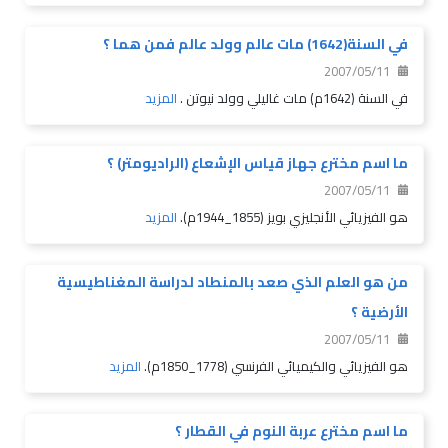
في السنة(1642) مات عالم وولد عالم فمن هما ؟
2007/05/11
في السنة (1642م) مات غاليلي وولد نيوتن .
المزيد
ما اسم مخترع جهاز قياس الإشعاع (الراديومتر) ؟
2007/05/11
هو الفيزيائي الأنجليزي بويز (1855_1944م).
المزيد
من هو العلم الذي صعد بالمنطاد لدراسة المغناطيسية
الأرضية ؟
2007/05/11
هو الفيزيائي والكيميائي الفرنسي (1778_1850م).
المزيد
ما اسم مخترع عربة النوم في القطار ؟