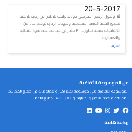
20-5-2017
وصول الرئيس الامريكي دونالد ترامب للرياض في زيارة تاريخيه
لحضور القمه العربيه الاسلامية وشهدت الزياره توقيع عدد من
الاتفاقيات بقيمة تجاوزت ٣٠٠ مليار في مجالات عده منها الانمائية
والعسكريه
المزيد
عن الموسوعة الثقافية
الموسوعة الثقافية هى موسوعة تضم اخبار و معلومات فى جميع المجالات
المختلفة و احدث الاخبار و اختبارات و الغاز تناسب جميع الاعمار
روابط هامة