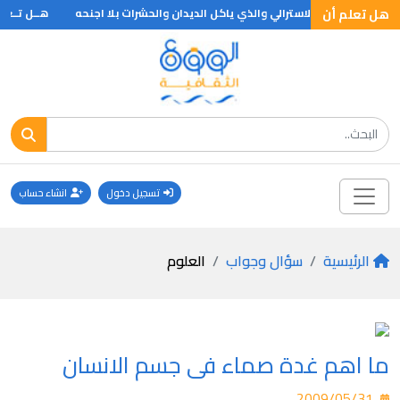
هل تعلم أن
ن طائر الكيوي الاسترالي والذي ياكل الديدان والحشرات بلا اجنحه
هــل تــعلم
تسجيل دخول
انشاء حساب
الرئيسية
سؤال وجواب
العلوم
ما اهم غدة صماء فى جسم الانسان
2009/05/31