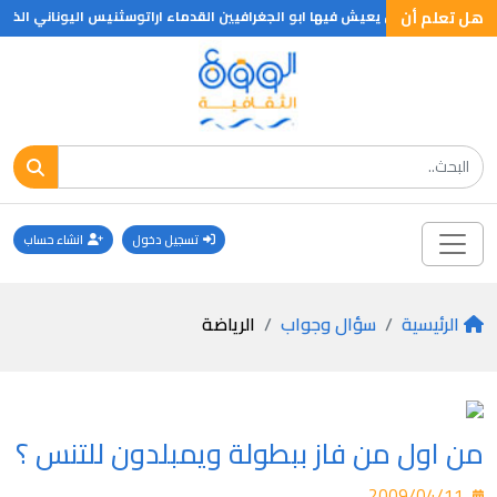
هل تعلم أن
ت الجغرافية اذا كان يعيش فيها ابو الجغرافيين القدماء اراتوسثنيس اليوناني ال
تسجيل دخول
انشاء حساب
الرئيسية
سؤال وجواب
الرياضة
من اول من فاز ببطولة ويمبلدون للتنس ؟
2009/04/11