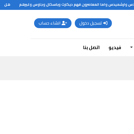
ليدس وارشميدس واما المعاصرون فهم ديكارت وباسكال وجاوس وغيرهم
هل تعلم
تسجيل دخول
انشاء حساب
فيديو
اتصل بنا