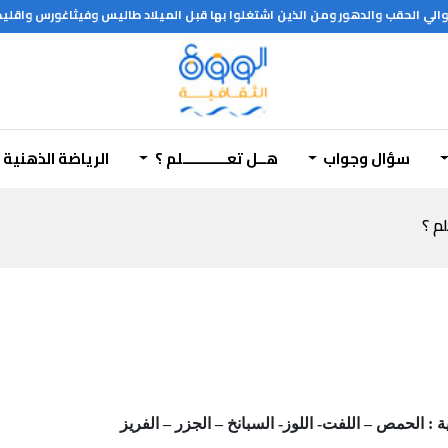
الي الحقب والدهور ومن الذين اشتغلوا بها قبل الميلاد طاليس وفيثاغورس واق
سؤال وجواب
هــل تعـــــــــــلم ؟
الرياضة الذهنية
لم ؟
ة : الحمص – اللفت- اللوز- السبانخ – الجزر – الفريز