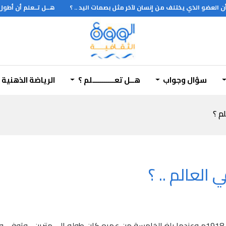
العضو الذي يختلف من إنسان لآخر مثل بصمات اليد .. ؟
هــل تــعلم أن أطول س
سؤال وجواب
هــل تعـــــــــــلم ؟
الرياضة الذهنية
لم ؟
العالم .. ؟
أطول رجل في العالم كان روبير ودلو الذي وُلد عام 1918م وعندما بلغ الخامسة من عمره كان ط