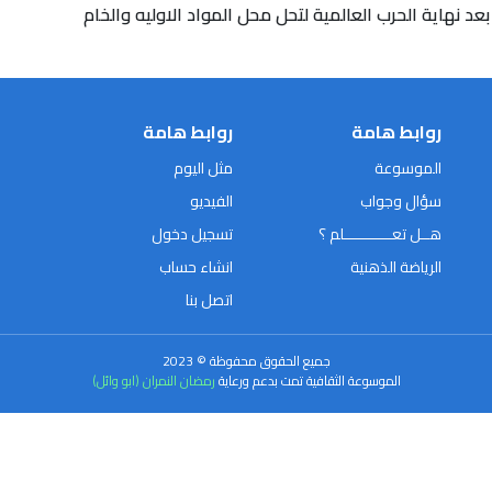
عد نهاية الحرب العالمية لتحل محل المواد الاوليه والخام
روابط هامة
روابط هامة
الموسوعة
مثل اليوم
سؤال وجواب
الفيديو
هــل تعـــــــــــلم ؟
تسجيل دخول
الرياضة الذهنية
انشاء حساب
اتصل بنا
جميع الحقوق محفوظة © 2023
الموسوعة الثقافية تمت بدعم ورعاية
رمضان النمران (ابو وائل)