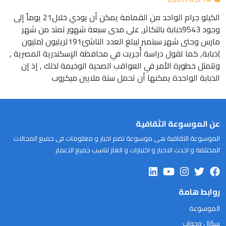
الكيلو جرام الواحد من القمامة يمكن أن يودي خلال21 يوماً إلى
وجود 9543ذبابة بالتكاثر, على مدى سبعة شهور تمتد من شهر
مارس وحتى شهر سبتمبر ليبلغ العدد الناشئ191تريليون (مليون
)ذبابة, كما تقول دراسة أُجريت في محافظة الإسكندرية المصرية ,
وتتمثل خطورة الأمر في العواقب الصحية الوخيمة لذلك , إذ إن
الذبابة الواحدة يمكنها أن تحمل ستة ملايين ميكروب
عن الموسوعة الثقافية
الموسوعة الثقافية هى موسوعة تضم اخبار و معلومات فى جميع المجالات
المختلفة و احدث الاخبار و اختبارات و الغاز تناسب جميع الاعمار
روابط هامة
الموسوعة
سؤال وجواب