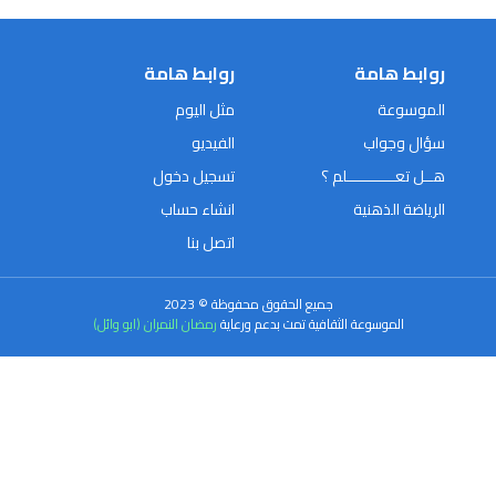
روابط هامة
روابط هامة
الموسوعة
مثل اليوم
سؤال وجواب
الفيديو
هــل تعـــــــــــلم ؟
تسجيل دخول
الرياضة الذهنية
انشاء حساب
اتصل بنا
جميع الحقوق محفوظة © 2023
الموسوعة الثقافية تمت بدعم ورعاية
رمضان النمران (ابو وائل)