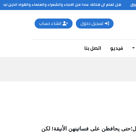
ق
هل تعلم ان هنالك عددا من الادباء والشعراء والعلماء والقواد الذين نبغوا قبل الاربعين فنابليون عين قائدا للجيش عام 1896 وكان عمره 26 سنه ونيوتن اكتشف اهم اكتشافه
تسجيل دخول
انشاء حساب
فيديو
اتصل بنا
عال؛حتى يحافظن على فساتينهن الأنيقة! لكن