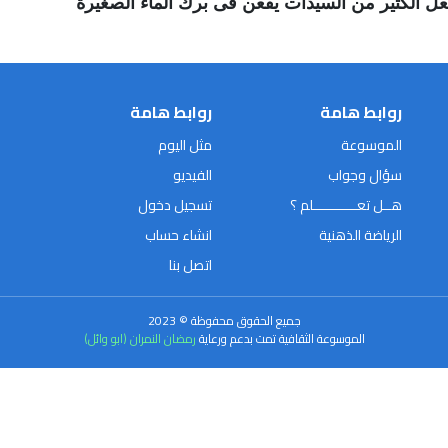
عل الكثير من السيدات يقعن فى برك الماء الصغيرة
روابط هامة
روابط هامة
الموسوعة
مثل اليوم
سؤال وجواب
الفيديو
هــل تعـــــــــــلم ؟
تسجيل دخول
الرياضة الذهنية
انشاء حساب
اتصل بنا
جميع الحقوق محفوظة © 2023
الموسوعة الثقافية تمت بدعم ورعاية
رمضان النمران (ابو وائل)