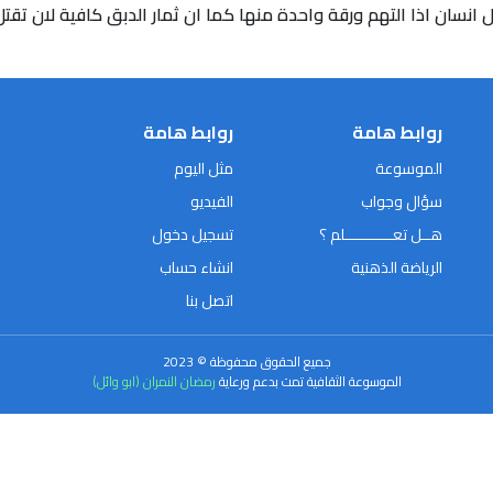
انسان اذا التهم ورقة واحدة منها كما ان ثمار الدبق كافية لان تقتل 
روابط هامة
روابط هامة
الموسوعة
مثل اليوم
سؤال وجواب
الفيديو
هــل تعـــــــــــلم ؟
تسجيل دخول
الرياضة الذهنية
انشاء حساب
اتصل بنا
جميع الحقوق محفوظة © 2023
الموسوعة الثقافية تمت بدعم ورعاية
رمضان النمران (ابو وائل)