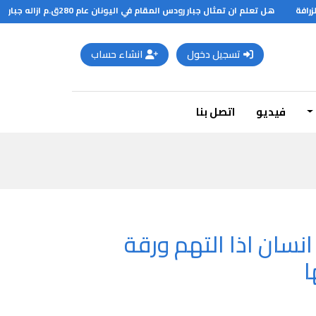
افة
هل تعلم ان تمثال جبار رودس المقام في اليونان عام 280ق.م ازاله جبار وكان يبلغ ارتفاعه 46 مترا
تسجيل دخول
انشاء حساب
فيديو
اتصل بنا
نسان اذا التهم ورقة
ا