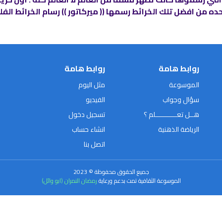
احده من افضل تلك الخرائط رسمها (( ميركاتور )) رسام الخرائط ا
روابط هامة
روابط هامة
الموسوعة
مثل اليوم
سؤال وجواب
الفيديو
هــل تعـــــــــــلم ؟
تسجيل دخول
الرياضة الذهنية
انشاء حساب
اتصل بنا
جميع الحقوق محفوظة © 2023
الموسوعة الثقافية تمت بدعم ورعاية
رمضان النمران (ابو وائل)