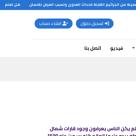
هل تعلم ان الاتحاد السوف
تسجيل دخول
انشاء حساب
فيديو
اتصل بنا
اذ لم يكن الناس يعرفون وجود قارات شمال
وجنوب امريكا وانتاركتيكا ولهذا فإن الخرائط التي رسموها كانت تظهر قسما من العالم لا العالم كله . أول خريطه يبدو عليها العالم كله رسمت عام 1500