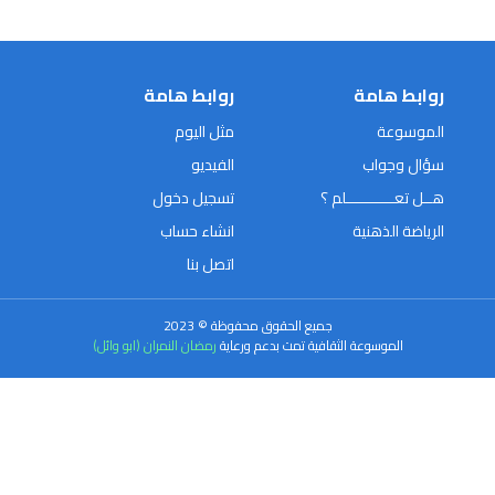
روابط هامة
روابط هامة
الموسوعة
مثل اليوم
سؤال وجواب
الفيديو
هــل تعـــــــــــلم ؟
تسجيل دخول
الرياضة الذهنية
انشاء حساب
اتصل بنا
جميع الحقوق محفوظة © 2023
الموسوعة الثقافية تمت بدعم ورعاية
رمضان النمران (ابو وائل)