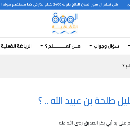
هل تعلم ان سور الصين البالغ طوله 2400 كيلو متر في خط مستقيم طوله الحقيقي هو 3200 كيلو متر وارتفاعه بين 5-10 امتار وعرضه 8 امتار من القاعدة ومن القمة 5 امتار
سؤال وجواب
هــل تعـــــــــــلم ؟
الرياضة الذهنية
لم ؟
ل طلحة بن عبيد الله .. ؟
م على يد أبي بكر الصديق رضي الله عنه