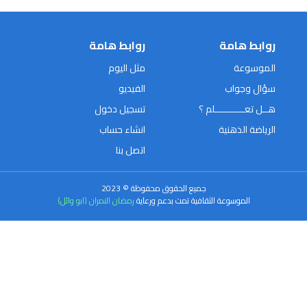
روابط هامة
روابط هامة
الموسوعة
مثل اليوم
سؤال وجواب
الفيديو
هــل تعـــــــــــلم ؟
تسجيل دخول
الرياضة الذهنية
انشاء حساب
اتصل بنا
جميع الحقوق محفوظة © 2023
الموسوعة الثقافية تمت بدعم ورعاية
رمضان النمران (ابو وائل)