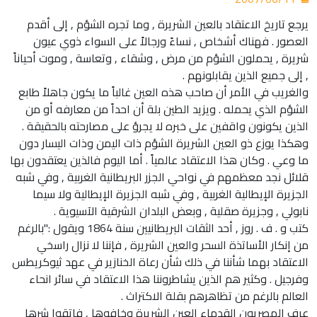
يرجع تاريخ الاعتقاد بالعين الشريرة , وما تجره الشؤم , إلى أقدم
العصور . فهناك أشخاص , نساءً ورجالاً على السواء ذوي عيون
شريرة , يحملون الشؤم من مرض , وشقاء , وتعاسة , وموت أحياناً
, إلى جميع الذين يقابلونهم .
والغريب في الأمر أن صاحب هذه العين غالباً ما يكون جاهلاً طابع
الشؤم الذي يحمله . ويزيد الطين بلة أن احداً من معارفه أو من
الذين يكونون واقفين على خبره لا يجرؤ على مصارحته بالحقيقة .
وهكذا يوزع ذو العين الشريرة الشؤم ذات اليمن وذات اليسار دون
ما وعي . وكان هذا الاعتقاد عالمياً . أما اليوم فالذين يعتقدون بها
قلائل نجد معظمهم في نواحي الجزر البريطانية الغربية , وفي شبه
الجزيرة الإيطالية الغربية , وفي شبه الجزيرة الإيطالية ولا سيما
نابولي , وجزيرة صقلية , وبعض البلدان الشرقية الآسيوية .
كتب و . ف . روز , أحد الثقات البريطانيين سنة 1864 ويقول :"بالرغم
من إنكار الأساتذة السحر والعين الشريرة , فإننا لا نزال راسخي
الاعتقاد بهما شأننا في ذلك شأن رعاة الخنازير في عهد ثيوكريطس
وفرجيل . وكثير هم الذين يشاطروننا هذا الاعتقاد في سائر انحاء
العالم بالرغم من تظاهرهم بقلة الاكتراث .
عرف المصريون القدماء العين الشريرة وخافوها , فاتقوا شرها