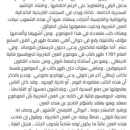
بحمل الرقي والتعاويذ على الرغم اختلافها , وانشاد الإناشيد
السحرية الخاصة . كذلك وردت في السجلات التاريخية الكلدانية
واليونانية والفارسية أشارات يستفاد منها أن هذه الشعوب عرفت
العين الشريرة وحاربت مفعولها بشتى الطرائق .
وهناك كتب متعددة في هذا الموضوع . ومن أشهرها وأقدمها
مؤلف باللاتينية يقع في حوالي ألفي صفحة ظهر في القرن السابع
عشر . أما مؤلفه فانكليزي يدعى دجون كريستيان فروماند . وفي
العام 1787 ظهر كتاب في موضوع العين الشريرة للبروفسور فاليتا
الايطالي , وهو من أساتذة جامعة نابولي ومن علماء القانون
المرموقين . وماهي سنوات حتى ظهر كتاب في الموضوع نفسة
لكاتب إيطالي آخر من نابولي يدعى ليوناردو ماروغي . وجدير بالذكر
أن هذه الكتب مفقودة اليوم , أو نادرة الوجود . وقد كان الناس
يعتبرونها من صنع السحرة الجن , ويتحاشون لمسها أو اقتناءها .
يعترف البروفسور فاليتا في كتابه عن العين الشريرة بأن الموضوع
معقد وهو يعتقد بالشؤم الناجم عن هذه العين .
ويفرد الكسندر دوما , الروائي الفرنسي الأشهر , في وصف له
لمدينة نابولي , فصلاً برمته عن العين الشريرة . ويقول إن صاحب
هذه العين غالباً ما يكون لونه شاحباً شحوب الجثث , هزيل البنية ,