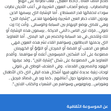
ضخم الأنف اقناه , جاحظ العينين , تبعث نظراته على الهلع
والاضطراب . ويضع أصحاب العيون الشريرة في أغلب الأحيان نظرات
سوداء لاخفائها قدر المستطاع . أما الإشارة التي يرسمها الذين
يودون اتقاء خطر العين الشريرة وشؤمها فتدعى "إشارة التين"
وهي تقضي بوضع الإبهام بين السبابة والوسطى . وأنت إذا زرت
نابولي , فإنك ترى الناس دائمي الحركة , يرسمون هذه الإشارة أو
تلك وتتلخص في مد السبابة والخنصر من اليد اليمنى . أما التعاويذ
التي يحملها الايطاليون وسواهم اتقاء لشر هذه العيون فهي
قطع من الذهب أو الفضة أو المرجان أو اللؤلؤ أو الكهرمان
مصنوعة على أحد الشكلين المرسومين أعلاه أو سواهما . وأقدم
التعاويذ هي المصنوعة على شكل "إشارة التين" , وقد عرفها
الهنود والمصريون القدماء . وفي المتحف الوطني في نابولي
لوحات زيتية عديدة تظهر فيها أشكال هذه الرقي التي كان الأطفال
ومايزالون يحملونها حول أعناقهم , كما ورد في قصائد فرجيل ,
وهوراس , وبترونيوس وسواهم من الشعراء والكتاب اللاتين ".
عن الموسوعة الثقافية