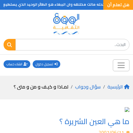
هل تعلم أن
 مغلق واذا فتحته ماتت مختنقه وان الببغاء هو الطائر الوحيد الذي يستطيع تحريك
تسجيل دخول
انشاء حساب
الرئيسية
سؤال وجواب
لمـاذا و كيـف و من و متى ؟
ما هي العين الشريرة ؟
2007/06/11