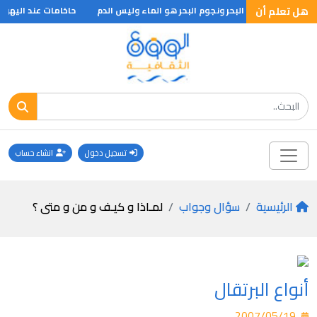
هل تعلم أن
في عروق قنافذ البحر ونجوم البحر هو الماء وليس الدم
حاخامات عند اليهود
تسجيل دخول
انشاء حساب
الرئيسية
سؤال وجواب
لمـاذا و كيـف و من و متى ؟
أنواع البرتقال
2007/05/19