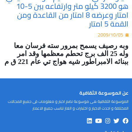
هو 3200 كيلو متر وارتفاعه بين 5-10
امتار وعرضه 8 امتار من القاعدة ومن
القمة 5 امتار
2009/10/05
وبه رصيف يسمح بمرور سته فرسان معا
وله 25 الف برج تحطم معظمها وقد امر
ببنائه الامبراطور شيه هواج تي عام 221 ق م
عن الموسوعة الثقافية
الموسوعة الثقافية هى موسوعة تضم اخبار و معلومات فى جميع المجالات
المختلفة و احدث الاخبار و اختبارات و الغاز تناسب جميع الاعمار