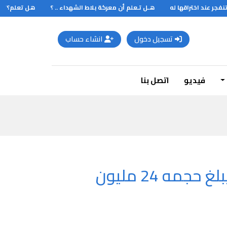
ر عند اختراقها له
هـل تـعلم أن معركة بلاط الشهداء .. ؟
هل تعلم؟؟؟
تسجيل دخول
انشاء حساب
فيديو
اتصل بنا
هل تعلم ان الجوزاء هو اكبر النجوم لمعانا في مجرة الجيار ويبلغ حجمه 24 مليون