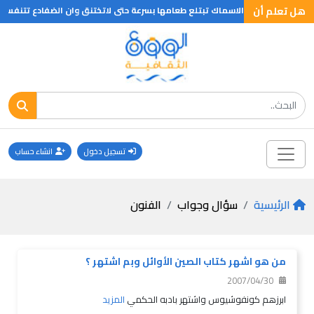
هل تعلم أن
ئب الحيوان ان الاسماك تبتلع طعامها بسرعة حتى لاتختنق وان الضفادع تتنفس وفمه
تسجيل دخول
انشاء حساب
الرئيسية
سؤال وجواب
الفنون
من هو اشهر كتاب الصين الأوائل وبم اشتهر ؟
2007/04/30
ابرزهم كونفوشيوس واشتهر بادبه الحكمي
المزيد