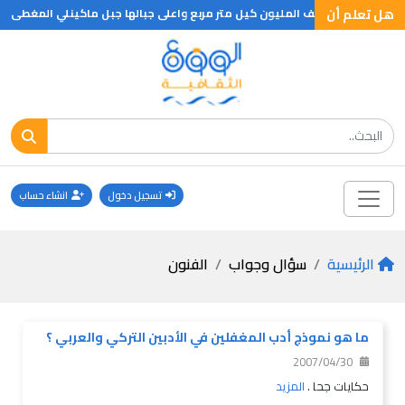
هل تعلم أن
الي مليون ونصف المليون كيل متر مربع واعلى جبالها جبل ماكينلي المغطى بالثلو
تسجيل دخول
انشاء حساب
الرئيسية
سؤال وجواب
الفنون
ما هو نموذج أدب المغفلين في الأدبين التركي والعربي ؟
2007/04/30
حكايات جحا .
المزيد