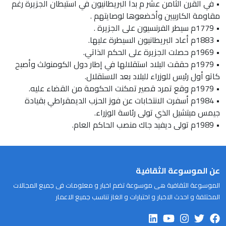
• في القرن الثامن عشر م بدأ البريطانيون في استيطان الجزيرة رغم
مقاومة الكاربيين وأخضعوها لوصايتهم .
• 1779م سيطر الفرنسيون على الجزيرة .
• 1883م أعاد البريطانيون السيطرة عليها.
• 1969م حصلت الجزيرة على الحكم الذاتي.
• 1979م حققت البلاد استقلالها في إطار دول الكومنولث وأصبح
كاتو أول رئيس للوزراء للبلاد بعد الاستقلال.
• 1979م وقع تمرد قصير تمكنت الحكومة من القضاء عليه.
• 1984م أسفرت الانتخابات عن فوز الحزب الديمقراطي بقيادة
جيمس ميتشيل الذي تولى رئاسة الوزراء.
• 1989م تولى ديفيد جاك منصب الحاكم العام.
عن الموسوعة الثقافية
الموسوعة الثقافية هى موسوعة تضم اخبار و معلومات فى جميع المجالات
المختلفة و احدث الاخبار و اختبارات و الغاز تناسب جميع الاعمار