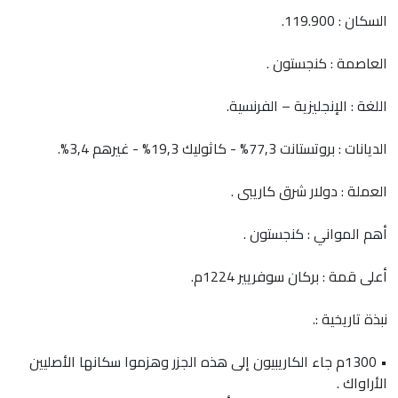
السكان : 119.900.
العاصمة : كنجستون .
اللغة : الإنجليزية – الفرنسية.
الديانات : بروتستانت 77,3% - كاثوليك 19,3% - غيرهم 3,4%.
العملة : دولار شرق كاريبى .
أهم المواني : كنجستون .
أعلى قمة : بركان سوفريير 1224م.
نبذة تاريخية :.
• 1300م جاء الكاريبيون إلى هذه الجزر وهزموا سكانها الأصليين
الأراواك .