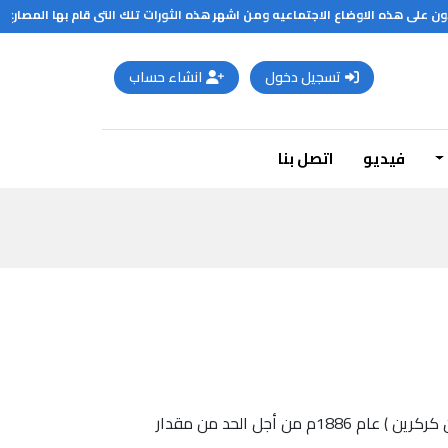
اوضاع الاجتماعيه ومن اشهر هذه الثورات تلك التى قام بها المصارع سبارتاكوس في ج
تسجيل دخول
انشاء حساب
فيديو
اتصل بنا
أول غسالة صحون لم تُخترع لتوفير الوقت والجهد كما قد يتبادر إلى الذهن , وإنما اخترعتها ربة بيت أمريكية تدعى (جوز فين كركرين ) عام 1886م من أجل الحد من مقدار