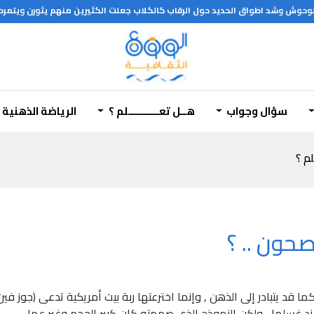
د اطواق الحديد حول الرقاب كالكلاب جعلت الكثيرين منهم يثورن ويتمردون على هذه ال
سؤال وجواب
هــل تعـــــــــــلم ؟
الرياضة الذهنية
لم ؟
حون .. ؟
عند غسلها , ولكن النموذج الذي صممته كان كبير الحجم وغير عملي