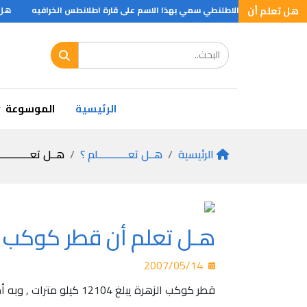
هل تعلم أن
لبين وان المحيط الاطلنطي سمي بهذا الاسم على قارة اطلانطس الخرافيه
هل تع
الرئيسية
الموسوعة
الرئيسية
هــل تعـــــــــــلم ؟
هــل تعـــــــــــ
هـل تعلم أن قطر كوكب ال
2007/05/14
قطر كوكب الزهرة يبلغ 12104 كيلو مترات , وبه أخدود عمقه 2900متر, ويمثل جيل ماكسويل أعلى قمة فيه ارتفاعه 11800متر