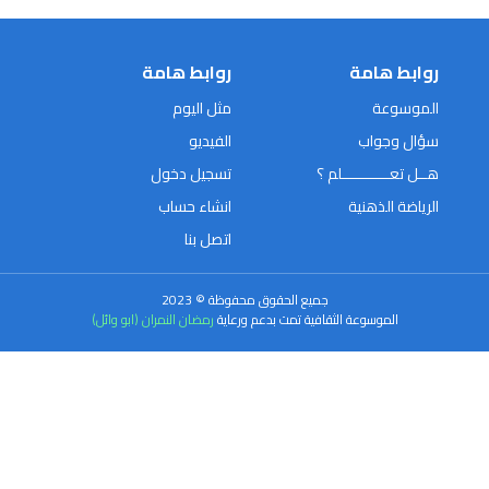
روابط هامة
روابط هامة
الموسوعة
مثل اليوم
سؤال وجواب
الفيديو
هــل تعـــــــــــلم ؟
تسجيل دخول
الرياضة الذهنية
انشاء حساب
اتصل بنا
جميع الحقوق محفوظة © 2023
الموسوعة الثقافية تمت بدعم ورعاية
رمضان النمران (ابو وائل)