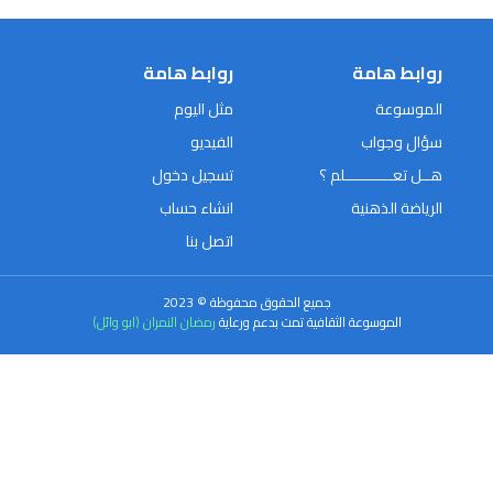
روابط هامة
روابط هامة
الموسوعة
مثل اليوم
سؤال وجواب
الفيديو
هــل تعـــــــــــلم ؟
تسجيل دخول
الرياضة الذهنية
انشاء حساب
اتصل بنا
جميع الحقوق محفوظة © 2023
الموسوعة الثقافية تمت بدعم ورعاية
رمضان النمران (ابو وائل)