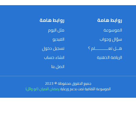
روابط هامة
روابط هامة
الموسوعة
مثل اليوم
سؤال وجواب
الفيديو
هــل تعـــــــــــلم ؟
تسجيل دخول
الرياضة الذهنية
انشاء حساب
اتصل بنا
جميع الحقوق محفوظة © 2023
الموسوعة الثقافية تمت بدعم ورعاية
رمضان النمران (ابو وائل)