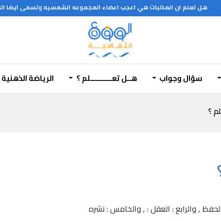
هل تعلم ان المذنبات هي اعجب اعضاء المجموعه الشمسيه وتسمى ايضا النجوم ذات الشعور والمذنب the comet يتكون 
راسه
سؤال وجواب
هــل تعـــــــــــلم ؟
الرياضة الذهنية
لم ؟
الحفظ , والرابع : العقل : , والخامس : نشره