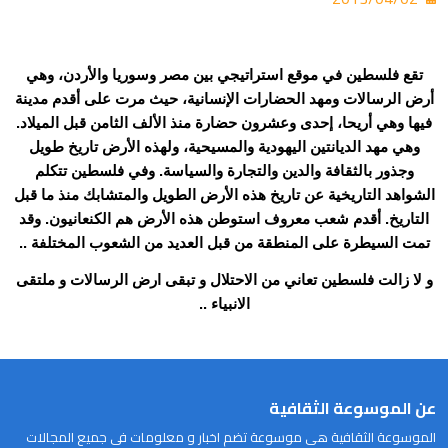
تقع فلسطين في موقع استراتيجي بين
مصر
وسوريا
والأردن
، وهي
أرض الرسالات ومهد الحضارات الإنسانية، حيث مرت على أقدم مدينة
فيها وهي
أريحا
، إحدى وعشرون حضارة منذ الألف الثامن قبل الميلاد.
وهي مهد الديانتين
اليهودية
والمسيحية
، ولهذه الأرض تاريخ طويل
وجذور بالثقافة والدين والتجارة والسياسة. وفي فلسطين تتكلم
الشواهد التاريخية عن تاريخ هذه الأرض الطويل والمتشابك منذ ما قبل
التاريخ. أقدم شعب معروف استوطن هذه الأرض هم
الكنعانيون
. وقد
تمت السيطرة على المنطقة من قبل العديد من الشعوب المختلفة ..
و لا زالت فلسطين تعاني من الاحتلال و تبقى ارض الرسالات و ملتقى
الانبياء ..
عن الموسوعة الثقافية
الموسوعة الثقافية هى موسوعة تضم اخبار و معلومات فى جميع المجالات