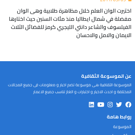
اختيرت الوان العلم خلال مظاهرة طلابية وهى الوان
مفضلة في شمال ايطاليا منذ مئات السنين حيث اختارها
الفيلسوف والشاعر دانتي الليجري كرمز للفضائل الثلاث
الايمان والامل والاحسان
عن الموسوعة الثقافية
الموسوعة الثقافية هى موسوعة تضم اخبار و معلومات فى جميع المجالات
المختلفة و احدث الاخبار و اختبارات و الغاز تناسب جميع الاعمار
روابط هامة
الموسوعة