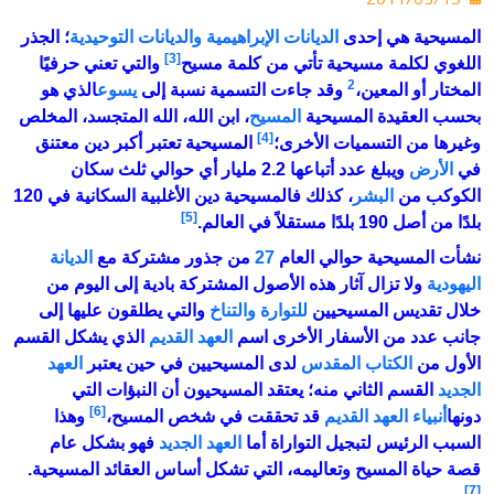
المسيحية
هي إحدى
الديانات الإبراهيمية
والديانات التوحيدية
؛ الجذر
[3]
اللغوي لكلمة مسيحية تأتي من كلمة
مسيح
والتي تعني حرفيًا
2
المختار أو المعين،
وقد جاءت التسمية نسبة إلى
يسوع
الذي هو
بحسب العقيدة المسيحية
المسيح
، ابن الله، الله المتجسد، المخلص
[4]
وغيرها من التسميات الأخرى؛
المسيحية تعتبر أكبر دين معتنق
في
الأرض
ويبلغ عدد أتباعها 2.2 مليار أي حوالي ثلث سكان
الكوكب من
البشر
، كذلك فالمسيحية دين الأغلبية السكانية في 120
[5]
بلدًا من أصل 190 بلدًا مستقلاً في العالم.
نشأت المسيحية حوالي العام
27
من جذور مشتركة مع
الديانة
اليهودية
ولا تزال آثار هذه الأصول المشتركة بادية إلى اليوم من
خلال تقديس المسيحيين
للتوارة
والتناخ
والتي يطلقون عليها إلى
جانب عدد من الأسفار الأخرى اسم
العهد القديم
الذي يشكل القسم
الأول من
الكتاب المقدس
لدى المسيحيين في حين يعتبر
العهد
الجديد
القسم الثاني منه؛ يعتقد المسيحيون أن النبؤات التي
[6]
دونها
أنبياء
العهد القديم
قد تحققت في شخص المسيح،
وهذا
السبب الرئيس لتبجيل التواراة أما
العهد الجديد
فهو بشكل عام
قصة حياة المسيح وتعاليمه، التي تشكل أساس العقائد المسيحية.
[7]