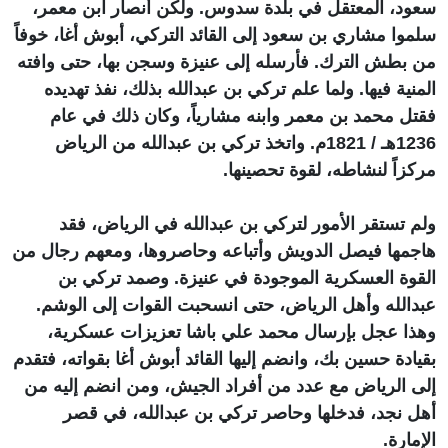
سعود، المعتقل في بلدة سدوس. ولكن أنصار ابن معمر،
سلموا مشاري بن سعود إلى القائد التركي، أبوش أغا، خوفاً
من بطش الترك. فأرسله إلى عنيزة وسجن بها، حتى وافته
المنية فيها. ولما علم تركي بن عبدالله بذلك، نفذ تهديده
فقتل محمد بن معمر وابنه مشارياً، وكان ذلك في عام
1236هـ / 1821م. واتخذ تركي بن عبدالله من الرياض
مركزاً لنشاطه، لقوة تحصينها.
ولم تستقر الأمور لتركي بن عبدالله في الرياض، فقد
هاجمها فيصل الدويش وأتباعه وحاصروها، ومعهم رجال من
القوة العسكرية الموجودة في عنيزة. وصمد تركي بن
عبدالله وأهل الرياض، حتى انسحبت القوات إلى الوشم.
وهذا عجل بإرسال محمد علي باشا تعزيزات عسكرية،
بقيادة حسين بك، وانضم إليها القائد أبوش أغا بقواته، فتقدم
إلى الرياض مع عدد من أفراد الجيش، ومن انضم إليه من
أهل نجد، فدخلها وحاصر تركي بن عبدالله، في قصر
الإمارة.