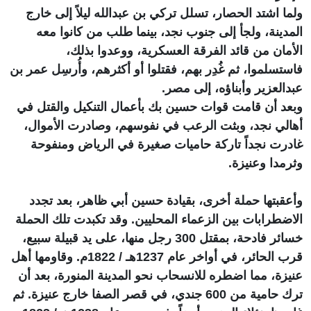
ولما اشتد الحصار، تسلل تركي بن عبدالله ليلاً إلى خارج
المدينة، ولجأ إلى جنوب نجد، بينما طلب من كانوا معه
الأمان من قائد الفرقة العسكرية، ووعدوا بذلك،
فاستسلموا، ثم غُدِر بهم، فقتلوا أو أكثرهم، وأُرسِل عمر بن
عبدالعزير وأبناؤه، إلى مصر.
وبعد أن قامت قوات حسين بك بأعمال التنكيل والقتل في
أهالي نجد، وبثت الرعب في نفوسهم، وصادرت الأموال،
غادرت نجداً تاركة حاميات صغيرة في الرياض ومنفوحة
وثرمدا وعنيزة.
وأعقبتها حملة أخرى، بقيادة حسين أبي ظاهر، بعد تجدد
الاضطرابات بين الزعماء المحليين. وقد تكبدت تلك الحملة
خسائر فادحة، بمقتل 300 رجل منها، على يد قبيلة سبيع،
قرب الحائر، في أواخر عام 1237هـ / 1822م. وقاومها أهل
عنيزة، مما اضطره للانسحاب نحو المدينة المنورة، بعد أن
ترك حامية من 600 جندي، في قصر الصفا خارج عنيزة. ثم