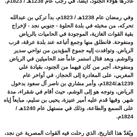
غادرها هؤلاء الجنود، أيضاً، في رجب عام 1238هـ / 1823م.
وفي رمضان عام 1238هـ / 1823م، بدأ تركي بن عبدالله
تحركه، من مخبئه في بلدة الحلوة - جنوبي نجد - لإخراج
بقية القوات الغازية، الموجودة في الحاميات بالرياض
ومنفوحة. فانطلق منها وجمع أتباعه عند بلدة عرقة، قرب
الرياض. وتوافدت إليه جموع المؤيدين من نواحي سدير
والوشم. وبعد قتال استمر عاماً ضد الحاميتَين في الرياض
ومنفوحة، أجبر من كان فيهما من الجنود، بقيادة علي
المغربي، على المغادرة إلى الحجاز، في أواخر عام
1239هـ/1824م، وأمر مشاري بن ناصر آل سعود بدخول
الرياض، وتوجه هو إلى الوشم، حيث أقام في شقراء، مدة
شهر. وفيها قدم عليه أمير عنيزة، يحيى بن سليم، مبايعاً إياه
على السمع والطاعة، وذلك في مستهل عام 1240هـ /
1824م.
ويُعَدّ هذا التاريخ، الذي رحلت فيه القوات المصرية عن نجد،