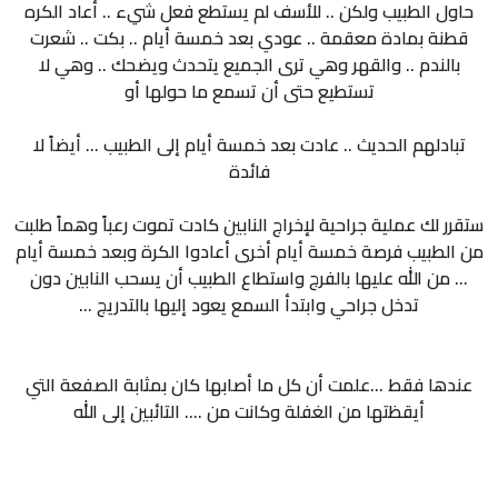
حاول الطبيب ولكن .. للأسف لم يستطع فعل شيء .. أعاد الكره
قطنة بمادة معقمة .. عودي بعد خمسة أيام .. بكت .. شعرت
بالندم .. والقهر وهي ترى الجميع يتحدث ويضحك .. وهي لا
تستطيع حتى أن تسمع ما حولها أو
تبادلهم الحديث .. عادت بعد خمسة أيام إلى الطبيب ... أيضاً لا
فائدة
ستقرر لك عملية جراحية لإخراج النابين كادت تموت رعباً وهماً طلبت
من الطبيب فرصة خمسة أيام أخرى أعادوا الكرة وبعد خمسة أيام
... من الله عليها بالفرج واستطاع الطبيب أن يسحب النابين دون
تدخل جراحي وابتدأ السمع يعود إليها بالتدريج ...
عندها فقط ...علمت أن كل ما أصابها كان بمثابة الصفعة التي
أيقظتها من الغفلة وكانت من .... التائبين إلى الله