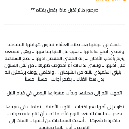
صرصور طائر تخيل ماذا يفعل بفتاه ؟؟
------------------------------------------------------------
--------------------
جلست في غرفتها بعد صلاة العشاء تمارس هوايتها المفضلة
وتقضي أمتع ساعاتها .. تغيب عن الدنيا بما فيها .. وهي تسمعه
يترنم بأعذب الألحان ... إنه المغني المفضل لديها .. تضع السماعة
على أذنيها .. وتنسى نداءات أم أحدودب ظهرها.. من ثقل السنون
.. بنيتي استعيذي بالله من الشيطان ... واختمي يومك بركعتين لله
بدل هذا الغثاء .. بضجر أجابت : حسناً.. حسناً
اتجهت الأم إلى مصلاها وبدأت مشوارها اليومي في قيام الليل
نظرت إلى أمها بغير اكتراث .. انتهت الأغنية .. تململت في سريرها
بضجر ... جلست لتستعد للنوم فآخر ما تحب أن تنام عليه صوته ..
حلت رباط شعرها ... أبعدت السماعات عن أذنيها .. التفتت إلى
النافذة .. أوه ..إنها مفتوحة