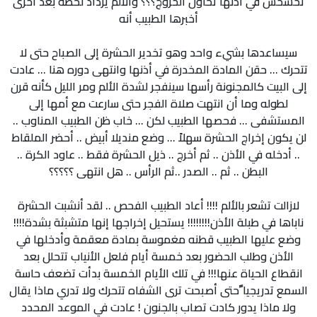
تخشخش في أذنها تحاول الخروج؟؟؟ والألم يزداد لحظة بعد أخرى
أخبرها الطبيب أنه
سيساعدها بشيء واحد وهو تخدير الحشرة إلى الصباح حتى لا
تتحرك ... حقن المادة المخدرة في أذنها وانتهى دوره هنا ... عادت
إلى البيت كالمجنونة رأسها سينفجر لشدة الألم ومر الليل كأنه قرن
لطوله وما أن انتهت صلاة الفجر حتى سارعت مع أمها إلى
المستشفى ... فحصها الطبيب لكن ... خاب ظن الطبيب المناوب ..
لن يكون إخراج الحشرة سهلاً ... وضع منديلا أبيض .. أحضر الملقاط
.. أدخله في الأذن .. ثم أخرج .. ذيل الحشرة فقط .. عاود الكرة ..
البطن .. ثم .. الصدر ..ثم الرأس .. هل انتهى ؟؟؟؟؟
لازالت تشعر بالألم !!!! أعاد الطبيب الفحص .. لقد أنشبت الحشرة
ناباها في طبلة الأذن!!!!!!!! يستحيل إخراجها إنها متشبثة بشدة!!!!
وضع عليها الطبيب قطنه مغموسة بمادة معقمة وأدخلها في
الأذن وطلب الحضور بعد خمسة أيام فلعل الأنياب تتحلل بعد
انقطاع الحياة عنها!!! في تلك الأيام الخمسة بدأت تضعف حاسة
السمع تدريجيا ًحتى أصبحت ترى الشفاه تتحرك ولا تدري ماذا يقال
ولا ماذا يدور كادت تصاب بالجنون ! عادت في الموعد المحدد