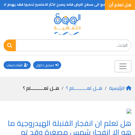
هل تعلم أن
 فقد يهدم البيوت ويسلب الدجاج ريشه ويتركه بلا ريش وان الاعصار يتميز بظهور قمع طويل ويبلغ ارتفاعه بين 1000 و1500 متر وعرضه ع
تسجيل دخول
انشاء حساب
الرئيسية
هــل تعـــــــــــلم ؟
هــل تعـــــــــــلم ؟
هل تعلم ان انفجار القنبلة الهيدروجية ما
هو الا انفجار شمس مصغرة وقد تم