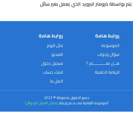
يتم بواسطة بارومتر انيرويد الذي يعمل بغير سائل
روابط هامة
روابط هامة
الموسوعة
مثل اليوم
سؤال وجواب
الفيديو
هــل تعـــــــــــلم ؟
تسجيل دخول
الرياضة الذهنية
انشاء حساب
اتصل بنا
جميع الحقوق محفوظة © 2023
الموسوعة الثقافية تمت بدعم ورعاية
رمضان النمران (ابو وائل)