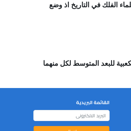
م والمتوفى عام 1630م يعد من اعظم علماء الفلك في التاريخ اذ وضع
كعبية للبعد المتوسط لكل منهما
القائمة البريدية