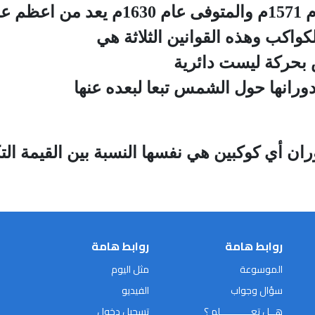
ان يوهان كيبلر المولود بالمانيا عام 1571
لكواكب وهذه القوانين الثلاثة هي
بحركة ليست دائرية
رانها حول الشمس تبعا لبعده عنها
ان أي كوكبين هي نفسها النسبة بين القيمة الت
روابط هامة
روابط هامة
الموسوعة
مثل اليوم
سؤال وجواب
الفيديو
هــل تعـــــــــــلم ؟
تسجيل دخول