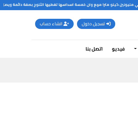
 مليونين كيلو مترا مربع وان خمسة اسداسها تغطيها الثلوج بصفة دائمة ويصل سمك 
تسجيل دخول
انشاء حساب
فيديو
اتصل بنا