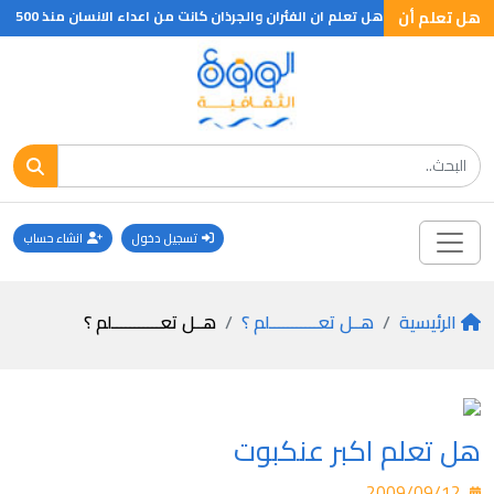
 تعلم ان ؟
هل تعلم أن
هل تعلم ان الفئران والجرذان كانت من اعداء الانسان منذ 500 سنة مضت حيث كانت تلتهم ما يخزنه من حبوب وغلال ولذا لجأت الامم القديمة لشراء القطط ومعاملتها معاملة لطيفة ولكونها اليفة فقد كان ينظر اليها كحيوانات مقدسة تعبد وتحنط بعد موتها عند قدماء المصريين وذلك لانها كانت تحارب الفئران وتحمي الحبوب للانسان وقد حل محلها الان وسائل اخرى وهي الغازات والتبخير
تسجيل دخول
انشاء حساب
الرئيسية
هــل تعـــــــــــلم ؟
هــل تعـــــــــــلم ؟
هل تعلم اكبر عنكبوت
2009/09/12