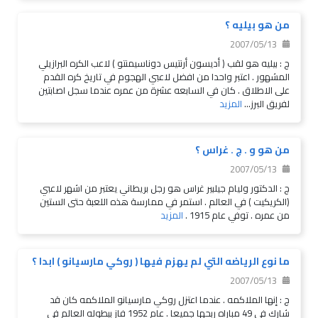
من هو بيليه ؟
2007/05/13
ج : بيليه هو لقب ( أديسون أرنتيس دوناسيمنتو ) لاعب الكره البرازيلي
المشهور . اعتبر واحدا من افضل لاعبي الهجوم في تاريخ كره القدم
على الاطلاق . كان في السابعه عشرة من عمره عندما سجل اصابتين
لفريق البرز...
المزيد
من هو و . ج . غراس ؟
2007/05/13
ج : الدكتور وليام جيلبير غراس هو رجل بريطاني يعتبر من اشهر لاعبي
(الكريكيت ) في العالم . استمر في ممارسة هذه اللعبة حتى الستين
من عمره . توفي عام 1915 .
المزيد
ما نوع الرياضه التي لم يهزم فيها ( روكي مارسيانو ) ابدا ؟
2007/05/13
ج : إنها الملاكمه . عندما اعتزل روكي مارسيانو الملاكمه كان قد
شارك في 49 مباراه ربحها جميعا . عام 1952 فاز ببطوله العالم في