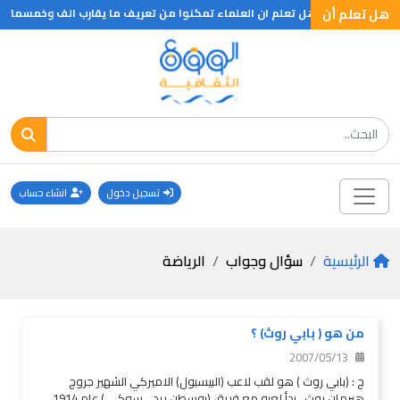
تاح .. ؟
هل تعلم أن
هل تعلم ان العلماء تمكنوا من تعريف ما يقارب الف وخمسمائة نو
تسجيل دخول
انشاء حساب
الرئيسية
سؤال وجواب
الرياضة
من هو ( بابي روث) ؟
2007/05/13
ج : (بابي روث ) هو لقب لاعب (البيسبول) الاميركي الشهير جروج
هيرمان روث . بدأ لعبه مع فريق (بوسطن ريد_ سوكي ) عام 1914