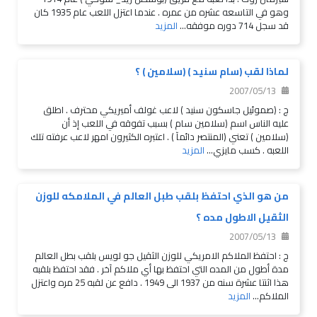
وهو في التاسعه عشره من عمره . عندما اعتزل اللعب عام 1935 كان
قد سجل 714 دوره موفقه...
المزيد
لماذا لقب (سام سنيد ) (سلامين ) ؟
2007/05/13
ج : (صموئيل جاسكون سنيد ) لاعب غولف أميريكي محترف . اطلق
عليه الناس اسم (سلامين سام ) بسبب تفوقه في اللعب إذ أن
(سلامين ) تعني (المنتصر دائمآ ) . اعتبره الكثيرون امهر لاعب عرفته تلك
اللعبه . كسب مايزي...
المزيد
من هو الذي احتفظ بلقب طبل العالم في الملامكه للوزن
الثقيل الاطول مده ؟
2007/05/13
ج : احتفظ الملاكم الامريكي للوزن الثقيل جو لويس بلقب بطل العالم
مدة أطول من المده التي احتفظ بها أي ملاكم آخر . فقد احتفظ بلقبه
هذا اثنتا عشرة سنه من 1937 الى 1949 . دافع عن لقبه 25 مره واعتزل
الملاكم...
المزيد