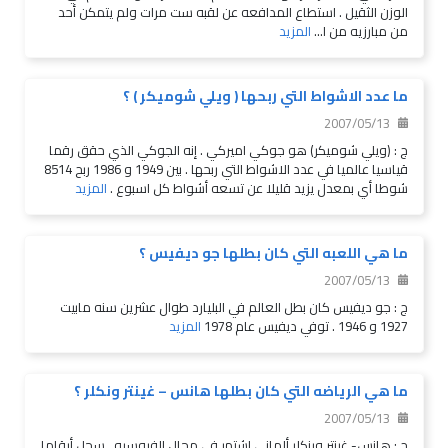
الوزن الثقيل . استطاع المدافعه عن لقبه ست مرات ولم يتمكن أحد
من مبارزيه من ا...
المزيد
ما عدد الاشواط التي ربحها ( ويلي شوميكر ) ؟
2007/05/13
ج : (ويلي شوميكر) هو جوكي اميركي . إنه الجوكي الذي حقق رقما
قياسيا عالميا في عدد الاشواط التي ربحها . بين 1949 و 1986 ربح 8514
شوطا أي بمعدل يزيد قليلا عن تسعه أشواط كل اسبوع .
المزيد
ما هي اللعبه التي كان بطلها جو ديفيس ؟
2007/05/13
ج : جو ديفيس كان بطل العالم في البليارد طوال عشرين سنه مابيت
1927 و 1946 . توفي ديفيس عام 1978
المزيد
ما هي الرياضه التي كان بطلها هانس – غينتر ونكلر ؟
2007/05/13
ج : هانس- غينتر وينكلر ألماني اشتهر في مجال الفروسيه . سجل أرقاما