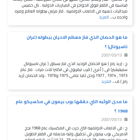
قياسيه في القفز فوق الحواجز في المياريات الدوليه . نال خميس
ميداليات ذهبيه في الالعاب الاولمبيه . فاز مرتين ببطوله العالم ومره
واحده ب...
المزيد
ما هو الحصان الذي فاز معظم الاحيان ببطوله (غران
ناسيونال) ؟
2007/05/13
ج : (ريد رام ) هو الحصان الوحيد الذي فاز بسباق ( غران ناسيونال
ستيبليشيز) في ( أ،تري ) قرب ليفربول في انكلترا ثلاث مرات . فاز عام
1973 , 1974 , 1977 وحل ثانيا عامي 1975 و1976 . ولد الحصان (ريد
رام ) ف...
المزيد
ما مدى الوثبه التي حققها بوب بيمون في مكسيكو عام
1968 ؟
2007/05/13
ج : في الالعاب الاولمبيه التي جرت في المكسيك عام 1968 نجح
الامريكي بوب بيمون في تحقيق وثبه مذهله في القفز الطويل
مسجلا وثبه بطول 29 قدما بزياده 75 . 21 انشآ عن الرقم العالمي