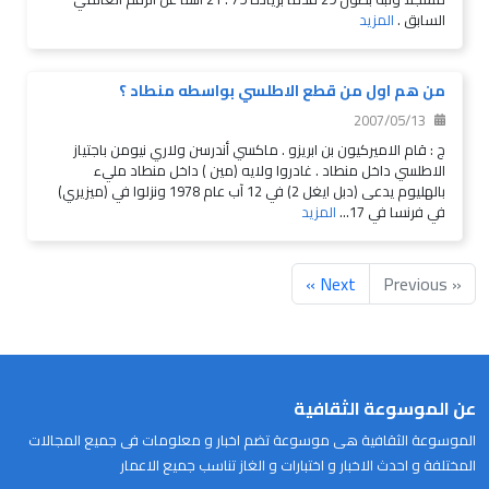
السابق .
المزيد
من هم اول من قطع الاطلسي بواسطه منطاد ؟
2007/05/13
ج : قام الاميركيون بن ابريزو . ماكسي أندرسن ولاري نيومن باجتياز
الاطلسي داخل منطاد . غادروا ولايه (مين ) داخل منطاد مليء
بالهليوم يدعى (دبل ايغل 2) في 12 آب عام 1978 ونزلوا في (ميزيري)
في فرنسا في 17...
المزيد
Next »
« Previous
عن الموسوعة الثقافية
الموسوعة الثقافية هى موسوعة تضم اخبار و معلومات فى جميع المجالات
المختلفة و احدث الاخبار و اختبارات و الغاز تناسب جميع الاعمار